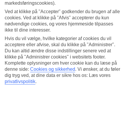
tidspunkt?
markedsføringscookies).
Ved at klikke på "Accepter" godkender du brugen af alle
cookies. Ved at klikke på "Afvis" accepterer du kun
Marie-Louise:
nødvendige cookies, og vores hjemmeside tilpasses
Jag besøgte hotellet i juli. Jeg havde ferie og det var et hotel
ikke til dine interesser.
i vores sommerprogram.
Hvis du vil vælge, hvilke kategorier af cookies du vil
acceptere eller afvise, skal du klikke på "Administrer".
Therese:
Du kan altid ændre disse indstillinger senere ved at
klikke på "Administrer cookies" i websitets footer.
Jeg besøgte Atlantica Kalliston i slutningen af juli 2022. Jeg
Komplette oplysninger om hver cookie kan du læse på
har tidligere ønsket at besøge dette hotel og så frem til at
denne side:
Cookies og sikkerhed
.
Vi ønsker, at du føler
rejse til Kreta igen, derfor bestilte vi rejsen til sidst.
dig tryg ved, at dine data er sikre hos os: Læs vores
privatlivspolitik
.
Heli:
Jeg besøgte hotellet i juli. Det skyldtes omstændighederne –
jeg plejer normalt at holde ferie i september, men nu havde
jeg allerede bestilt en anden rejse i den måned. Jeg vidste at
det ville være for varmt til en mere aktiv ferie, så jeg bestilte
et swim up-værelse bare for at kunne slappe af.