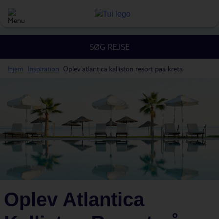
SØG REJSE
Hjem
Inspiration
Oplev atlantica kalliston resort paa kreta
Oplev Atlantica