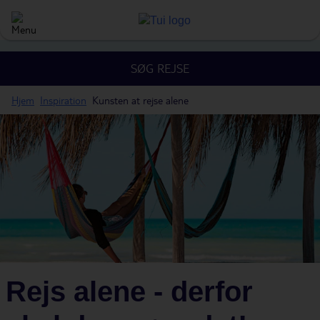
SØG REJSE
Hjem
Inspiration
Kunsten at rejse alene
Rejs alene - derfor