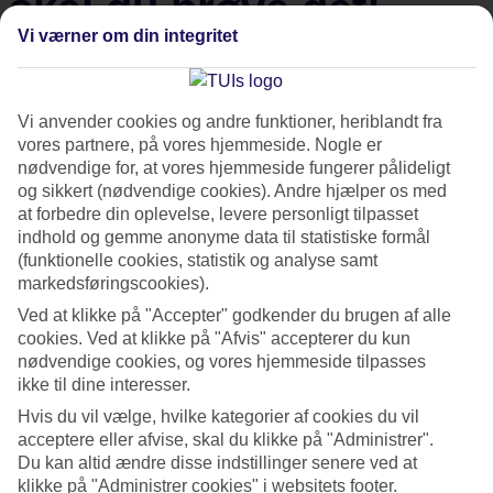
skal du prøve det!
Vi værner om din integritet
Ordet frihed beskriver meget godt hvordan det er at rejse
alene. Man kan selv vælge hvor man vil rejse hen, hvad
Vi anvender cookies og andre funktioner, heriblandt fra
man vil se og hvornår man vil gøre det. Flere og flere
vores partnere, på vores hjemmeside. Nogle er
begynder at opleve verden på egen hånd, hvorfor vi har
nødvendige for, at vores hjemmeside fungerer pålideligt
samlet en række tips til at rejse alene.
og sikkert (nødvendige cookies). Andre hjælper os med
at forbedre din oplevelse, levere personligt tilpasset
indhold og gemme anonyme data til statistiske formål
De eventyrlystne og den opdagelsesrejsende har altid gjort
(funktionelle cookies, statistik og analyse samt
det. Rejst på egen hånd. Det har traditionelt ofte været
markedsføringscookies).
mænd - Hemingway, Chatwin og Kerouac - som har rejst
Ved at klikke på "Accepter" godkender du brugen af alle
alene. Den seneste tid har dette fænomen dog bredt sig, og i
cookies. Ved at klikke på "Afvis" accepterer du kun
nødvendige cookies, og vores hjemmeside tilpasses
dag er det ikke længere iøjenfaldende eller anderledes at
ikke til dine interesser.
rejse alene. Det er dog stadig en kunst, som mange beundrer
Hvis du vil vælge, hvilke kategorier af cookies du vil
og sikkert drømmer om selv at prøve.
acceptere eller afvise, skal du klikke på "Administrer".
Vi har interviewet Louise Carmvall, som har rejst alene
Du kan altid ændre disse indstillinger senere ved at
mange gange gennem årene.
klikke på "Administrer cookies" i websitets footer.