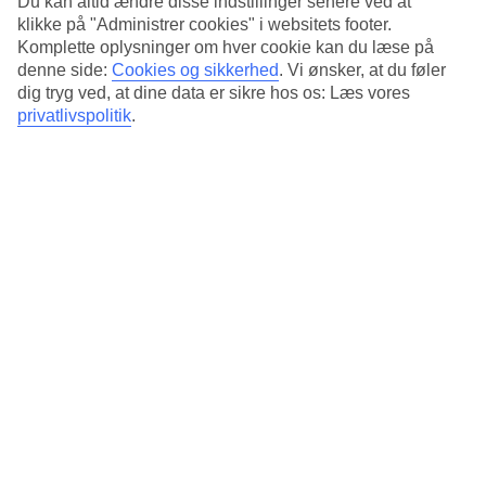
Du kan altid ændre disse indstillinger senere ved at
verdens vigtigste samling af minoisk kultur, som er Europas
klikke på "Administrer cookies" i websitets footer.
Komplette oplysninger om hver cookie kan du læse på
første højkultur. Den minoiske civilisation blomstrede på
denne side:
Cookies og sikkerhed
.
Vi ønsker, at du føler
Kreta for flere tusinde år siden, helt tilbage i bronzealderen,
dig tryg ved, at dine data er sikre hos os: Læs vores
og regnes for at være et af Europas første avancerede
privatlivspolitik
.
samfund med byer, handel, kunst og sit eget skriftsprog.