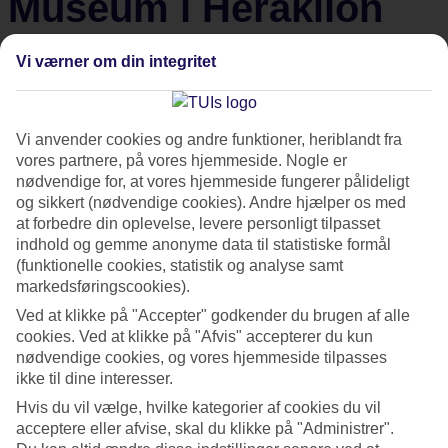
Museum i Heraklion
Er du en af dem, der gerne krydrer feriedagenes strandliv
Vi værner om din integritet
og afslapning ved poolen med spændende
opdagelsesrejser? Så vil vi gerne tippe dig om et besøg på
Vi anvender cookies og andre funktioner, heriblandt fra
det indholdsrige Arkæologiske Museum i Heraklion på
vores partnere, på vores hjemmeside. Nogle er
Kreta. Her træder du direkte ind i en verden fyldt med
nødvendige for, at vores hjemmeside fungerer pålideligt
kulturskatte, myter og mysterier, hvor du kan opleve alt
og sikkert (nødvendige cookies). Andre hjælper os med
fra de smukke freskoer, der engang prydede paladserne i
at forbedre din oplevelse, levere personligt tilpasset
indhold og gemme anonyme data til statistiske formål
Knossos, til den gådefulde Phaistos-skive.
(funktionelle cookies, statistik og analyse samt
markedsføringscookies).
Tekst: Marie-Louise
Ved at klikke på "Accepter" godkender du brugen af alle
Dato: 6/7-2026
cookies. Ved at klikke på "Afvis" accepterer du kun
nødvendige cookies, og vores hjemmeside tilpasses
ikke til dine interesser.
Du finder museet midt i Heraklion tæt på Eleftherias-
Hvis du vil vælge, hvilke kategorier af cookies du vil
pladsen og kun et stenkast fra byens livlige centrum. Museet,
acceptere eller afvise, skal du klikke på "Administrer".
som blev bygget i 1930'erne, er særligt kendt for at huse