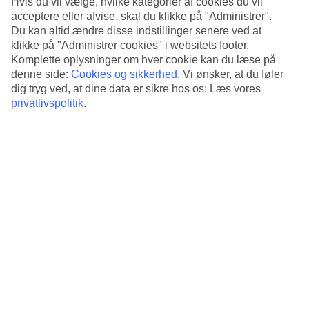
Hvis du vil vælge, hvilke kategorier af cookies du vil
mulighed for oplevelser på egen hånd.
acceptere eller afvise, skal du klikke på "Administrer".
Du kan altid ændre disse indstillinger senere ved at
klikke på "Administrer cookies" i websitets footer.
Lej en bil
Komplette oplysninger om hver cookie kan du læse på
denne side:
Cookies og sikkerhed
.
Vi ønsker, at du føler
På Kreta er det anbefalelsesværdig at
leje bil
. Vejnettet er
dig tryg ved, at dine data er sikre hos os: Læs vores
privatlivspolitik
.
veludviklet, og man kommer let fra A til B. Skilte og
vejvisning er synligt, og man kan let via et kort overskue,
hvordan man kommer rundt på øen. Besøg f.eks. strandene
Elafonissi i syd og Falarsana i vest. Følg kysten
fra
Chania
mod øst ca. 2,5 time - så kommer man til
hovedstanden Heraklion. Her findes
Paladset i Knossos
-
som var centrum for den minoiske kultur. Læs mere om
billeje i vores artikel:
Billeje på Kreta – udforsk øen med en
udlejningsbil
.