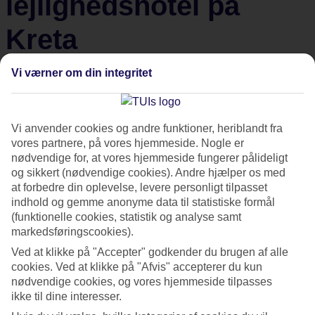
lejlighedshotel på
Kreta
Vi værner om din integritet
Frihed til at vælge hvordan hverdagen skal struktureres.
Vælge hvad, hvor og hvornår man skal spise. Opleve
naturen og det lokale miljø. Når man bor på lejlighedshotel
Vi anvender cookies og andre funktioner, heriblandt fra
er mulighederne mange. Vi har derfor samlet lidt
vores partnere, på vores hjemmeside. Nogle er
inspiration til, hvad man kan lave på Kreta samt tre gode
nødvendige for, at vores hjemmeside fungerer pålideligt
lejlighedshoteller, som henvender sig til alle aldre.
og sikkert (nødvendige cookies). Andre hjælper os med
at forbedre din oplevelse, levere personligt tilpasset
indhold og gemme anonyme data til statistiske formål
Hvorfor skal man rejse til
(funktionelle cookies, statistik og analyse samt
markedsføringscookies).
Kreta?
Ved at klikke på "Accepter" godkender du brugen af alle
cookies. Ved at klikke på "Afvis" accepterer du kun
Med en flyvetid på 3,5 time og lune temperaturer, er
Kreta
nødvendige cookies, og vores hjemmeside tilpasses
at foretrække blandt mange. Ikke kun vejret er tiltrækkende.
ikke til dine interesser.
Øen byder på et velsmagende køkken, flot natur og rig