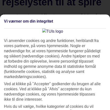
rejselysten til at spire
Mange siger, at en god film giver seeren en følelse af at
rejse - andre mener, at bøger giver læseren denne
Vi værner om din integritet
oplevelse. En del siger, til og med, at livet er en rejse. En
ting er dog sikkert - film inspirerer os til at rejse. Både til
Vi anvender cookies og andre funktioner, heriblandt fra
stedet hvor filmen udspiller sig, men også til at rejse
vores partnere, på vores hjemmeside. Nogle er
generelt.
nødvendige for, at vores hjemmeside fungerer pålideligt
og sikkert (nødvendige cookies). Andre hjælper os med
Filmen Det blå dyb giver en lyst til at opleve de hvide toppe
at forbedre din oplevelse, levere personligt tilpasset
indhold og gemme anonyme data til statistiske formål
på de sydlige Andesbjerge. Budskab, handling og karakterer
(funktionelle cookies, statistik og analyse samt
behøver ikke være sukkersøde, som i Mamma Mia, for at få
markedsføringscookies).
rejselysten til at spire. Filmen kan være hjerteskærende
Ved at klikke på "Accepter" godkender du brugen af alle
sørgelig, som Into the Wild, men lysten til at vandre gennem
cookies. Ved at klikke på "Afvis" accepterer du kun
nødvendige cookies, og vores hjemmeside tilpasses
Alaskas vildmarker findes stadig.
ikke til dine interesser.
Hvis du vil vælge, hvilke kategorier af cookies du vil