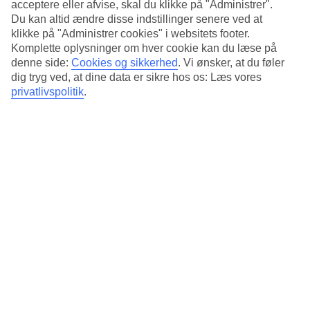
acceptere eller afvise, skal du klikke på "Administrer".
Du kan altid ændre disse indstillinger senere ved at
klikke på "Administrer cookies" i websitets footer.
Komplette oplysninger om hver cookie kan du læse på
denne side:
Cookies og sikkerhed
.
Vi ønsker, at du føler
dig tryg ved, at dine data er sikre hos os: Læs vores
privatlivspolitik
.
Grønthandleren i Amélie fra Montmartre, et klassisk stilbillede i Paris,
som får mange til at drømme.
15 film, som vækker rejselysten
Det blå dyb (Le Grand Bleu, 1988, SF Anytime) Verdens
bedste film tager os med til Grækenland, Sicilien i Italien,
Den Franske Rivera, New York og Andesbjergene.