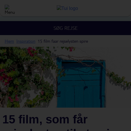
SØG REJSE
Hjem
Inspiration
15 film faar rejselysten spire
15 film, som får