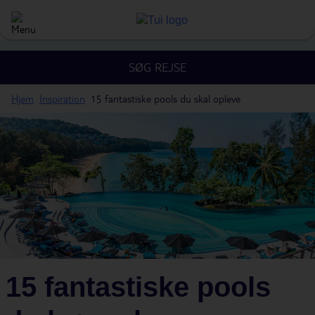
SØG REJSE
Hjem
Inspiration
15 fantastiske pools du skal opleve
15 fantastiske pools