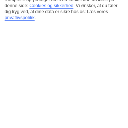
på held og solen ned, kan man fra hotellet opleve
denne side:
Cookies og sikkerhed
.
Vi ønsker, at du føler
dig tryg ved, at dine data er sikre hos os: Læs vores
solnedgangens orange refleksion på himlen.
privatlivspolitik
.
Kilde: Marinabaysands.com
San Alfonso del Mar Seawater
Pool, Chile