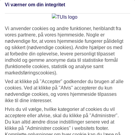
Vi værner om din integritet
Vi anvender cookies og andre funktioner, heriblandt fra
vores partnere, på vores hjemmeside. Nogle er
nødvendige for, at vores hjemmeside fungerer pålideligt
og sikkert (nødvendige cookies). Andre hjælper os med
at forbedre din oplevelse, levere personligt tilpasset
indhold og gemme anonyme data til statistiske formål
(funktionelle cookies, statistik og analyse samt
markedsføringscookies).
Kilde: hanginggardensofbali.com
Ved at klikke på "Accepter" godkender du brugen af alle
cookies. Ved at klikke på "Afvis" accepterer du kun
nødvendige cookies, og vores hjemmeside tilpasses
Marina Bay Sands Skypark,
ikke til dine interesser.
Singapore
Hvis du vil vælge, hvilke kategorier af cookies du vil
acceptere eller afvise, skal du klikke på "Administrer".
Du kan altid ændre disse indstillinger senere ved at
Tag en dukkert i verdens største rooftop infinity-pool og nyd
klikke på "Administrer cookies" i websitets footer.
udsigten fra 57. etage over Singapores Skyline. Når dagen går
Komplette oplysninger om hver cookie kan du læse på