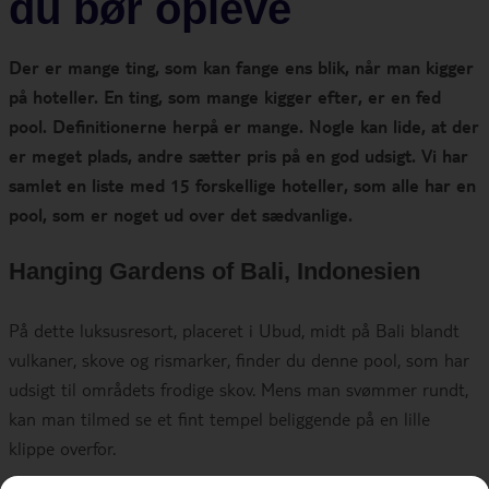
du bør opleve
Der er mange ting, som kan fange ens blik, når man kigger
på hoteller. En ting, som mange kigger efter, er en fed
pool. Definitionerne herpå er mange. Nogle kan lide, at der
er meget plads, andre sætter pris på en god udsigt. Vi har
samlet en liste med 15 forskellige hoteller, som alle har en
pool, som er noget ud over det sædvanlige.
Hanging Gardens of Bali, Indonesien
På dette luksusresort, placeret i Ubud, midt på Bali blandt
vulkaner, skove og rismarker, finder du denne pool, som har
udsigt til områdets frodige skov. Mens man svømmer rundt,
kan man tilmed se et fint tempel beliggende på en lille
klippe overfor.