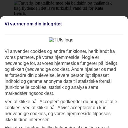
7/19
Vi værner om din integritet
8/19
Vi anvender cookies og andre funktioner, heriblandt fra
vores partnere, på vores hjemmeside. Nogle er
nødvendige for, at vores hjemmeside fungerer pålideligt
og sikkert (nødvendige cookies). Andre hjælper os med
at forbedre din oplevelse, levere personligt tilpasset
9/19
indhold og gemme anonyme data til statistiske formål
(funktionelle cookies, statistik og analyse samt
markedsføringscookies).
Ved at klikke på "Accepter" godkender du brugen af alle
10/19
cookies. Ved at klikke på "Afvis" accepterer du kun
nødvendige cookies, og vores hjemmeside tilpasses
ikke til dine interesser.
Hvis du vil vælge, hvilke kategorier af cookies du vil