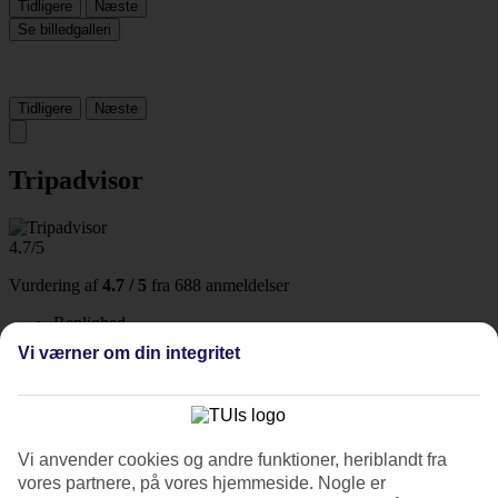
Tidligere
Næste
Se billedgalleri
Tidligere
Næste
Tripadvisor
4.7/5
Vurdering af
4.7 / 5
fra
688 anmeldelser
Renlighed
4.8/5
Vi værner om din integritet
Beliggenhed
4.8/5
Værelserne
4.9/5
Service
Vi anvender cookies og andre funktioner, heriblandt fra
4.8/5
Søvnkvalitet
vores partnere, på vores hjemmeside. Nogle er