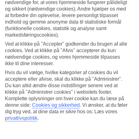
4.8/5
nødvendige for, at vores hjemmeside fungerer pålideligt
Standard
og sikkert (nødvendige cookies). Andre hjælper os med
4.6/5
at forbedre din oplevelse, levere personligt tilpasset
indhold og gemme anonyme data til statistiske formål
Om hotellet
(funktionelle cookies, statistik og analyse samt
markedsføringscookies).
WiFi
Ved at klikke på "Accepter" godkender du brugen af alle
Infinity-pool med havudsigt
cookies. Ved at klikke på "Afvis" accepterer du kun
nødvendige cookies, og vores hjemmeside tilpasses
Kata Rocks er bygget på en skråning ned mod havet tæt på Kata
ikke til dine interesser.
Beach. Her kan du bade og slappe af ved infinity-poolen med
Hvis du vil vælge, hvilke kategorier af cookies du vil
panoramisk udsigt over havet. Hvis du ønsker et ekstra afslappende
acceptere eller afvise, skal du klikke på "Administrer".
øjeblik, kan du besøge spaområdet og forkæle dig selv med en
behandling.
Du kan altid ændre disse indstillinger senere ved at
klikke på "Administrer cookies" i websitets footer.
Fra hotellet kan du gå til Kata på cirka 10 minutter.
Komplette oplysninger om hver cookie kan du læse på
denne side:
Cookies og sikkerhed
.
Vi ønsker, at du føler
På hotellet findes:
dig tryg ved, at dine data er sikre hos os: Læs vores
*Pool *Restaurant og bar *Spa *Fitnesscenter *WiFi i
privatlivspolitik
.
fællesområder *Reception døgnet rundt
Alle værelser/lejligheder har: