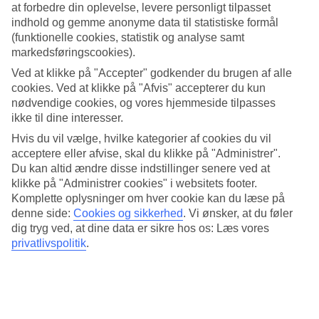
at forbedre din oplevelse, levere personligt tilpasset
hotellet er der også restauranter både med buffet og à la carte at
vælge mellem. Der der desuden flere barer, hvoraf en af er en swim-
indhold og gemme anonyme data til statistiske formål
up-bar og den anden en poolbar. Øverst på bygningen ligger Moon
(funktionelle cookies, statistik og analyse samt
Terrace, en restaurant med middelhavstema, hvor du kan spise
markedsføringscookies).
middag med en fantastisk udsigt over Kata og Amadanhavet.
Ved at klikke på "Accepter" godkender du brugen af alle
I sommersæsonen fra den 1/5 - 31/10 2026 har hotellet ikke BLUE
cookies. Ved at klikke på "Afvis" accepterer du kun
STAR-konceptet.
nødvendige cookies, og vores hjemmeside tilpasses
ikke til dine interesser.
Antal værelser : 275
Hvis du vil vælge, hvilke kategorier af cookies du vil
Kort om hotellet
acceptere eller afvise, skal du klikke på "Administrer".
Du kan altid ændre disse indstillinger senere ved at
Til strand/badning
klikke på "Administrer cookies" i websitets footer.
800 m
Komplette oplysninger om hver cookie kan du læse på
Udendørspool/Børnepool
denne side:
Cookies og sikkerhed
.
Vi ønsker, at du føler
Ja/Ja
Centrum/Shopping
dig tryg ved, at dine data er sikre hos os: Læs vores
600 m/500 m
privatlivspolitik
.
Restaurant/Bar
Ja/Ja
Transfertid
ca. 1 time/3 timer