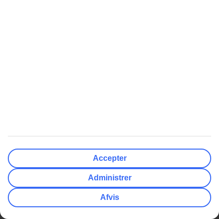
Afbudsrejser
All Inclusive
Vejret
Hotel
At Rejse Med TUI
Om TUI
Betaling og billetter
Om virksomheden
Inden rejsen
Job hos TUI
Flyinformation
Presse
Accepter
På rejsemålet
Databeskyttelse & sikkerhed
Administrer
Rejsevilkår
Administrer cookies
Afvis
Rejs trygt med TUI
Bæredygtighed