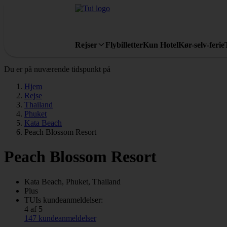
Rejser
Flybilletter
Kun Hotel
Kør-selv-ferie
Du er på nuværende tidspunkt på
Hjem
Rejse
Thailand
Phuket
Kata Beach
Peach Blossom Resort
Peach Blossom Resort
Kata Beach, Phuket, Thailand
Plus
TUIs kundeanmeldelser:
4 af 5
147 kundeanmeldelser