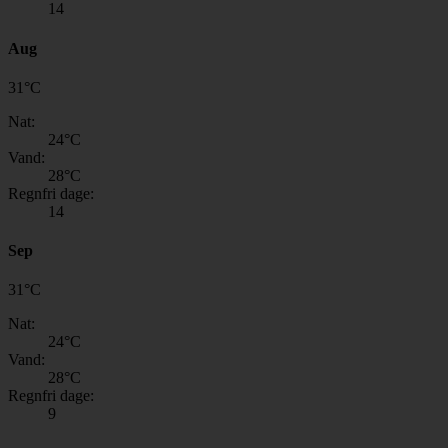
14
Aug
31
°
C
Nat:
24
°C
Vand:
28
°C
Regnfri dage:
14
Sep
31
°
C
Nat:
24
°C
Vand:
28
°C
Regnfri dage:
9