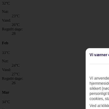
32
°
C
Nat:
23
°C
Vand:
26
°C
Regnfri dage:
28
Feb
33
°
C
Vi værner 
Nat:
24
°C
Vand:
27
°C
Vi anvender
Regnfri dage:
26
hjemmeside
sikkert (nø
Mar
personligt 
cookies, st
34
°
C
Ved at klik