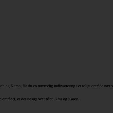
 og Karon, får du en rummelig indkvartering i et roligt område nær str
oolområdet, er der udsigt over både Kata og Karon.