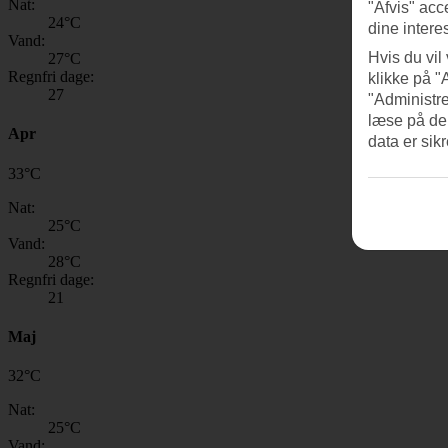
Nat:
"Afvis" acc
24
°C
dine intere
Vand:
Hvis du vil
27
°C
Regnfri dage:
klikke på "
27
"Administre
læse på de
Apr
data er sik
33
°
C
Nat:
25
°C
Vand:
28
°C
Regnfri dage:
21
Maj
32
°
C
Nat:
25
°C
Vand: