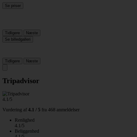
Se priser
Tidligere
Næste
Se billedgalleri
Tidligere
Næste
Tripadvisor
4.1/5
Vurdering af
4.1 / 5
fra
468 anmeldelser
Renlighed
4.1/5
Beliggenhed
4.1/5