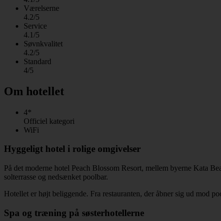
Værelserne
4.2/5
Service
4.1/5
Søvnkvalitet
4.2/5
Standard
4/5
Om hotellet
4*
Officiel kategori
WiFi
Hyggeligt hotel i rolige omgivelser
På det moderne hotel Peach Blossom Resort, mellem byerne Kata Beach
solterrasse og nedsænket poolbar.
Hotellet er højt beliggende. Fra restauranten, der åbner sig ud mod p
Spa og træning på søsterhotellerne