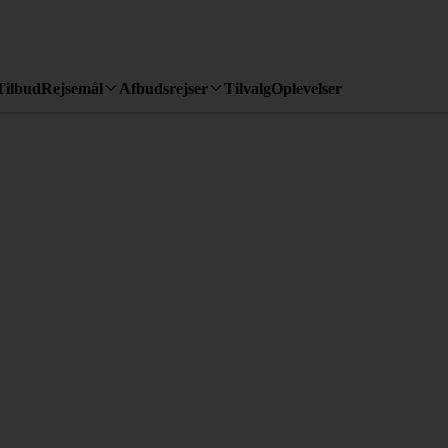
Tilbud
Rejsemål
Afbudsrejser
Tilvalg
Oplevelser