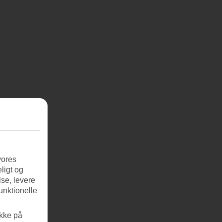
vores
ligt og
se, levere
unktionelle
ikke på