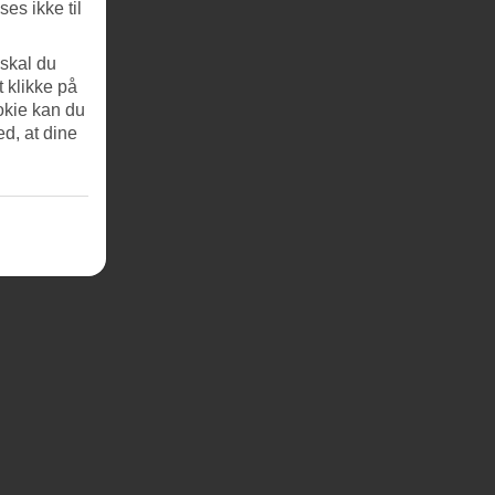
es ikke til
 skal du
t klikke på
okie kan du
ed, at dine