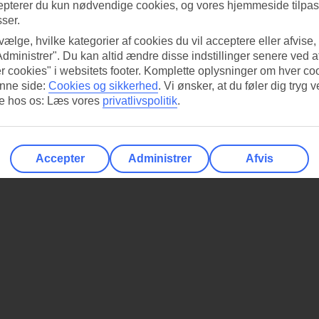
epterer du kun nødvendige cookies, og vores hjemmeside tilpass
sser.
 vælge, hvilke kategorier af cookies du vil acceptere eller afvise,
Administrer". Du kan altid ændre disse indstillinger senere ved a
r cookies" i websitets footer. Komplette oplysninger om hver co
nne side:
Cookies og sikkerhed
.
Vi ønsker, at du føler dig tryg v
re hos os: Læs vores
privatlivspolitik
.
Accepter
Administrer
Afvis