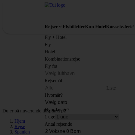
Rejser
Flybilletter
Kun Hotel
Kør-selv-ferie
Fly + Hotel
Fly
Hotel
Kombinationsrejse
Fly fra
Rejsemål
Liste
Hvornår?
Hvor længe?
Du er på nuværende tidspunkt på
1 uge
Hjem
Antal rejsende
Rejse
Spanien