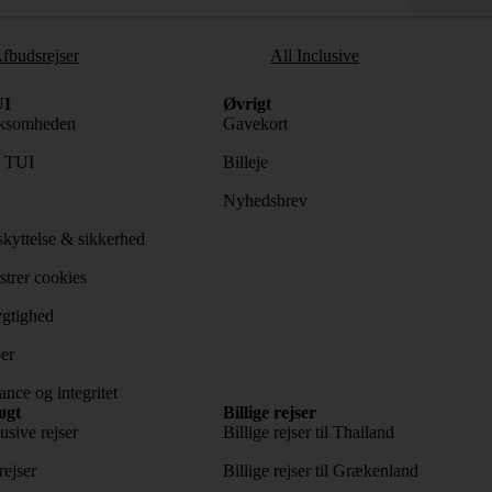
fbudsrejser
All Inclusive
I
Øvrigt
ksomheden
Gavekort
s TUI
Billeje
Nyhedsbrev
kyttelse & sikkerhed
trer cookies
gtighed
er
nce og integritet
øgt
Billige rejser
usive rejser
Billige rejser til Thailand
rejser
Billige rejser til Grækenland