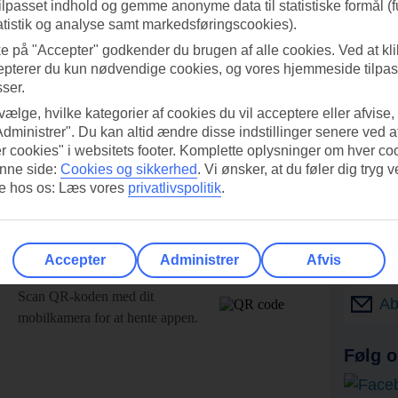
tilpasset indhold og gemme anonyme data til statistiske formål (f
atistik og analyse samt markedsføringscookies).
ke på "Accepter" godkender du brugen af alle cookies. Ved at kl
epterer du kun nødvendige cookies, og vores hjemmeside tilpass
sser.
 vælge, hvilke kategorier af cookies du vil acceptere eller afvise,
Administrer". Du kan altid ændre disse indstillinger senere ved a
r cookies" i websitets footer. Komplette oplysninger om hver co
nne side:
Cookies og sikkerhed
.
Vi ønsker, at du føler dig tryg v
re hos os: Læs vores
privatlivspolitik
.
Accepter
Administrer
Afvis
UI-appen i dag!
Få til
Scan QR-koden med dit
Ab
mobilkamera for at hente appen.
Følg o