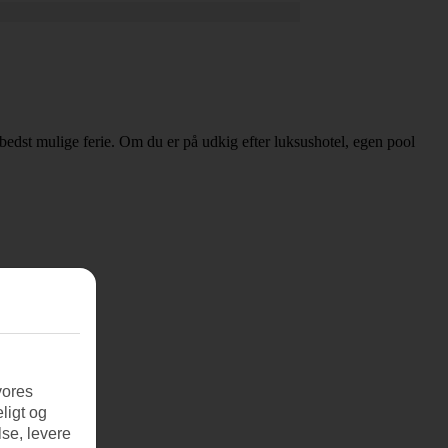
n bedst mulige ferie. Om du er på udkig efter luksushotel, egen pool
vores
ligt og
se, levere