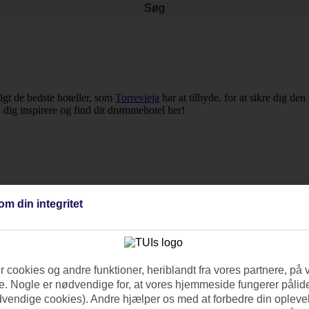
Søg
algt de bedste hoteller, som
Torrevieja
har at tilbyde, for at sikre dig de
ad dig inspirere og find dit drømmehotel her!
om din integritet
 cookies og andre funktioner, heriblandt fra vores partnere, på 
. Nogle er nødvendige for, at vores hjemmeside fungerer pålide
dvendige cookies). Andre hjælper os med at forbedre din oplevel