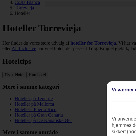
Costa Blanca
Torrevieja
Hoteller
Hoteller Torrevieja
Her finder du vores store udvalg af
hoteller for Torrevieja
. Vi har v
eller
All Inclusive
har vi et hotel, der passer til dig. Brug et øjeblik, l
Hoteltips
Fly + Hotel
Kun hotel
Mere i samme kategori
Vi værner 
Hoteller på Tenerife
Hoteller på Mallorca
Hoteller i Puerto Rico
Hoteller på Gran Canaria
Vi anvender
Hoteller på De Kanariske Øer
hjemmeside
Mere i samme område
sikkert (nø