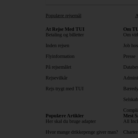
Populære rejsemål
A
At Rejse Med TUI
Om TU
Betaling og billetter
Om vir
Inden rejsen
Job ho
Flyinformation
Presse
På rejsemålet
Databes
Rejsevilkår
Adminis
Rejs trygt med TUI
Bæredy
Selskab
Complia
Populære Artikler
Mest S
Her skal du bruge adapter
All Incl
Hvor mange drikkepenge giver man?
Charter