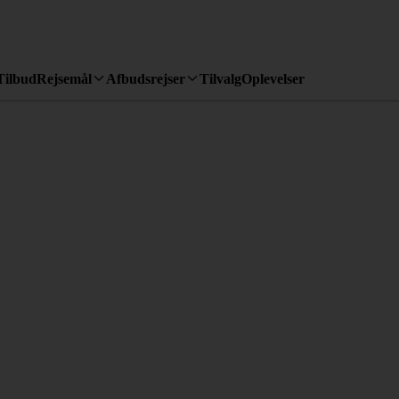
Tilbud
Rejsemål
Afbudsrejser
Tilvalg
Oplevelser