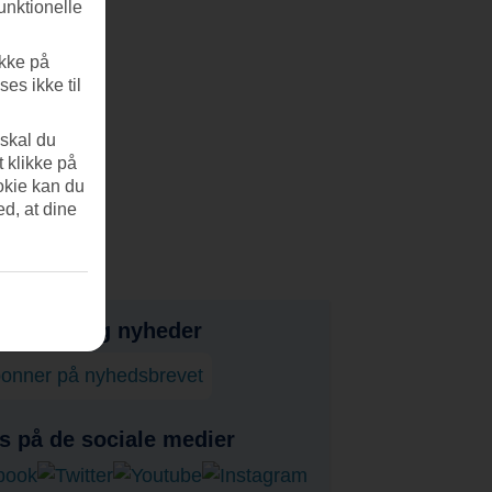
unktionelle
ikke på
es ikke til
 skal du
t klikke på
okie kan du
ed, at dine
bud, tips og nyheder
onner på nyhedsbrevet
s på de sociale medier