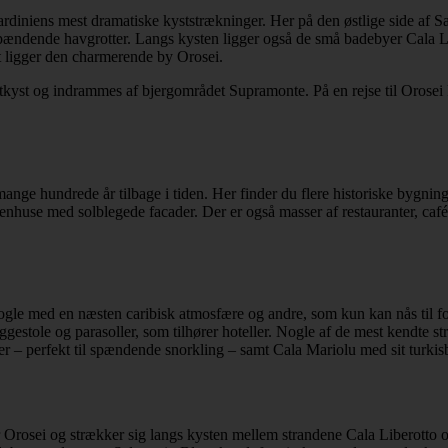
Sardiniens mest dramatiske kyststrækninger. Her på den østlige side af 
og spændende havgrotter. Langs kysten ligger også de små badebyer Cala 
et ligger den charmerende by Orosei.
tkyst og indrammes af bjergområdet Supramonte. På en rejse til Orosei k
 mange hundrede år tilbage i tiden. Her finder du flere historiske bygn
stenhuse med solblegede facader. Der er også masser af restauranter, ca
gle med en næsten caribisk atmosfære og andre, som kun kan nås til fod
ggestole og parasoller, som tilhører hoteller. Nogle af de mest kendte s
er – perfekt til spændende snorkling – samt Cala Mariolu med sit turkis
or Orosei og strækker sig langs kysten mellem strandene Cala Liberott