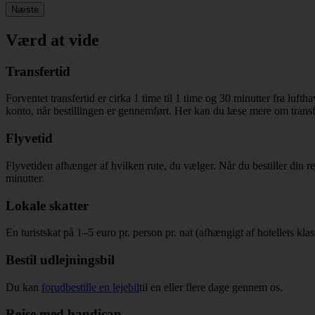
Næste
Værd at vide
Transfertid
Forventet transfertid er cirka 1 time til 1 time og 30 minutter fra luf
konto, når bestillingen er gennemført. Her kan du læse mere om trans
Flyvetid
Flyvetiden afhænger af hvilken rute, du vælger. Når du bestiller din 
minutter.
Lokale skatter
En turistskat på 1–5 euro pr. person pr. nat (afhængigt af hotellets kla
Bestil udlejningsbil
Du kan
forudbestille en lejebil
til en eller flere dage gennem os.
Rejse med handicap