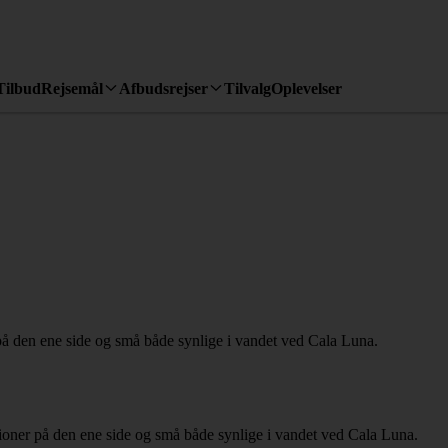
Tilbud
Rejsemål
Afbudsrejser
Tilvalg
Oplevelser