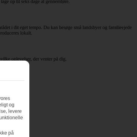
tage op til seks dage at gennemføre.
mrådet i dit eget tempo. Du kan besøge små landsbyer og familieejede
roduceres lokalt.
vilke oplevelser, der venter på dig.
vores
ligt og
se, levere
unktionelle
ikke på