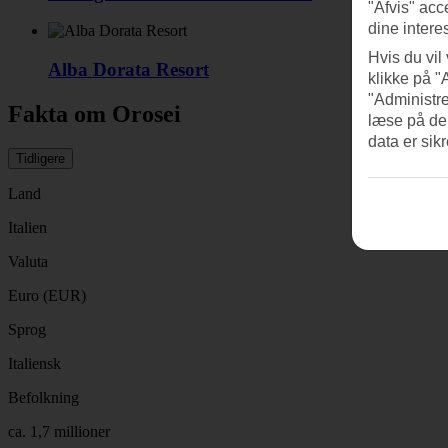
"Afvis" acc
dine intere
Hvis du vil
Alba Dorata Resort
klikke på "
"Administre
Fakta om Orosei
læse på de
data er sik
Tidligere
Land
Italien
Valuta
Euro (EUR)
Sprog
Italiensk
Befolkning
ca. 1,7 millioner