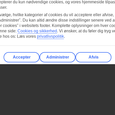
epterer du kun nødvendige cookies, og vores hjemmeside tilpass
sser.
 vælge, hvilke kategorier af cookies du vil acceptere eller afvise,
Administrer". Du kan altid ændre disse indstillinger senere ved a
r cookies" i websitets footer. Komplette oplysninger om hver co
nne side:
Cookies og sikkerhed
.
Vi ønsker, at du føler dig tryg v
re hos os: Læs vores
privatlivspolitik
.
Accepter
Administrer
Afvis