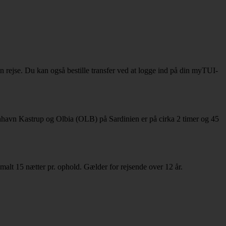
din rejse. Du kan også bestille transfer ved at logge ind på din myTUI-
benhavn Kastrup og Olbia (OLB) på Sardinien er på cirka 2 timer og 45
simalt 15 nætter pr. ophold. Gælder for rejsende over 12 år.