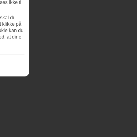
es ikke til
 skal du
t klikke på
okie kan du
ed, at dine