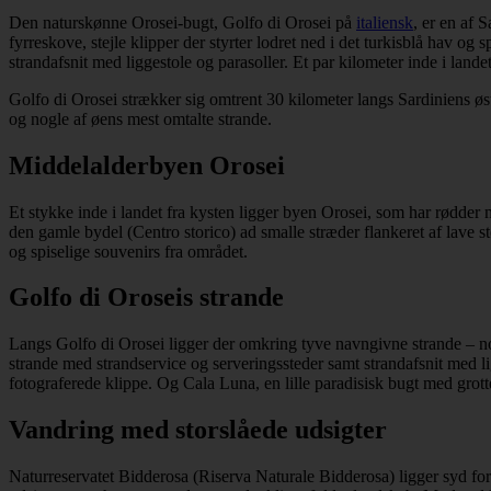
Den naturskønne Orosei-bugt, Golfo di Orosei på
italiensk
, er en af 
fyrreskove, stejle klipper der styrter lodret ned i det turkisblå hav 
strandafsnit med liggestole og parasoller. Et par kilometer inde i land
Golfo di Orosei strækker sig omtrent 30 kilometer langs Sardiniens øs
og nogle af øens mest omtalte strande.
Middelalderbyen Orosei
Et stykke inde i landet fra kysten ligger byen Orosei, som har rødder
den gamle bydel (Centro storico) ad smalle stræder flankeret af lave 
og spiselige souvenirs fra området.
Golfo di Oroseis strande
Langs Golfo di Orosei ligger der omkring tyve navngivne strande – no
strande med strandservice og serveringssteder samt strandafsnit med li
fotograferede klippe. Og Cala Luna, en lille paradisisk bugt med grott
Vandring med storslåede udsigter
Naturreservatet Bidderosa (Riserva Naturale Bidderosa) ligger syd f