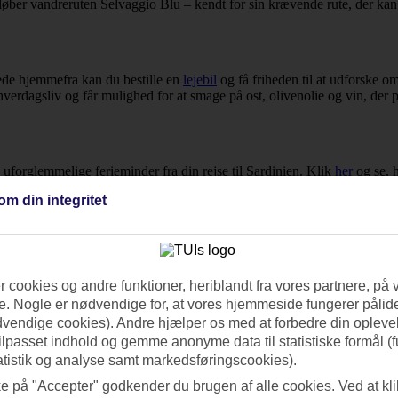
løber vandreruten Selvaggio Blu – kendt for sin krævende rute, der kan 
rede hjemmefra kan du bestille en
lejebil
og få friheden til at udforske o
verdagsliv og får mulighed for at smage på ost, olivenolie og vin, der p
orglemmelige ferieminder fra din rejse til Sardinien. Klik
her
og se, h
om din integritet
 cookies og andre funktioner, heriblandt fra vores partnere, på 
. Nogle er nødvendige for, at vores hjemmeside fungerer pålide
dvendige cookies). Andre hjælper os med at forbedre din oplevel
tilpasset indhold og gemme anonyme data til statistiske formål (f
atistik og analyse samt markedsføringscookies).
ke på "Accepter" godkender du brugen af alle cookies. Ved at kl