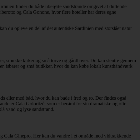
Sardinien finder du både uberørte sandstrande omgivet af duftende
Liberotto og Cala Gonone, hvor flere hoteller har deres egne
an du opleve en del af det autentiske Sardinien med storslået natur
inger, smukke kirker og små torve og gårdhaver. Du kan slentre gennem
féer, isbarer og små butikker, hvor du kan købe lokalt kunsthåndværk
s eller med båd, hvor du kan bade i fred og ro. Der findes også
trande er Cala Goloritzè, som er berømt for sin dramatiske og ofte
blå vand og lyse sandstrand.
o og Cala Ginepro. Her kan du vandre i et område med vidtrækkende