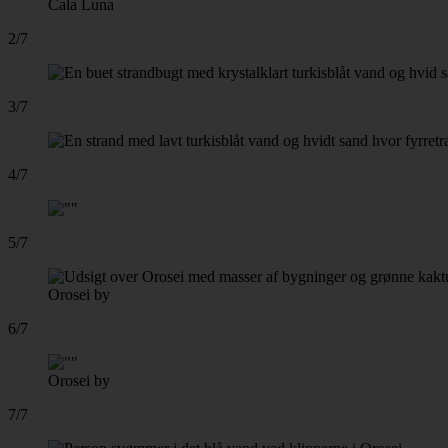
Cala Luna
2/7
3/7
4/7
5/7
Orosei by
6/7
Orosei by
7/7