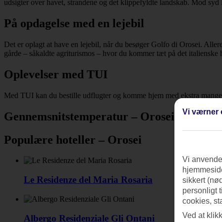
udsigter over havet, strandene og det klippefyldte landskab. Mod syd 
På opdagelse med en lejebil
Det er oplagt at have en lejebil, når du besøger Golfo di Orosei. Alle
gårde – såkaldte agriturismos – hvor du kommer tæt på det italienske h
Oplevelser med TUI
Med TUI kan du bestille udflugter og komme hjem med ekstra mange uf
Vi værner 
Gennemsnitstemperatur – Orosei
Populære hoteller – Orosei
Vi anvender
hjemmeside
Le Residenze del Maria Rosaria
sikkert (nø
personligt 
cookies, st
Ved at klik
Albergo Residenziale Gli Ontani