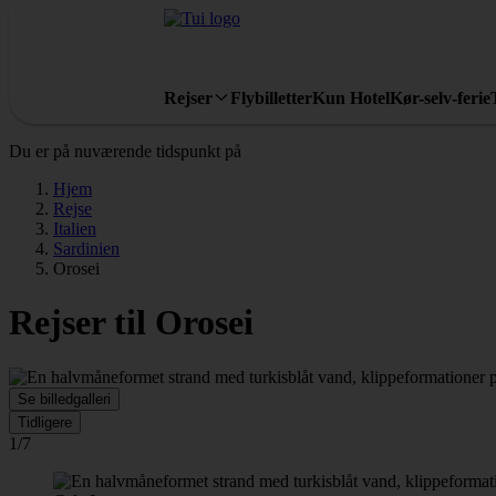
Rejser
Flybilletter
Kun Hotel
Kør-selv-ferie
Du er på nuværende tidspunkt på
Hjem
Rejse
Italien
Sardinien
Orosei
Rejser til Orosei
Se billedgalleri
Tidligere
1/7