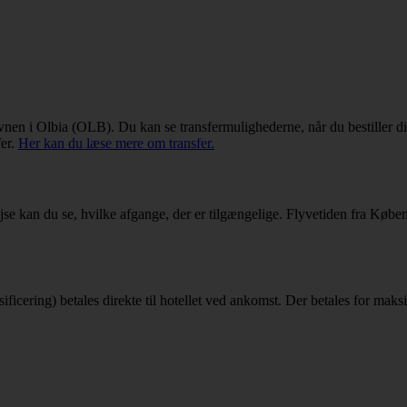
thavnen i Olbia (OLB). Du kan se transfermulighederne, når du bestiller 
fer.
Her kan du læse mere om transfer.
rejse kan du se, hvilke afgange, der er tilgængelige. Flyvetiden fra Kø
ssificering) betales direkte til hotellet ved ankomst. Der betales for mak