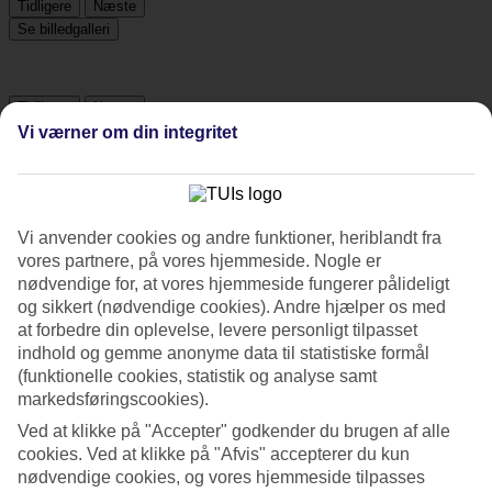
Tidligere
Næste
Se billedgalleri
Tidligere
Næste
Vi værner om din integritet
Tripadvisor
Vi anvender cookies og andre funktioner, heriblandt fra
3.5/5
vores partnere, på vores hjemmeside. Nogle er
Vurdering af
3.5 / 5
fra
201 anmeldelser
nødvendige for, at vores hjemmeside fungerer pålideligt
og sikkert (nødvendige cookies). Andre hjælper os med
Renlighed
at forbedre din oplevelse, levere personligt tilpasset
4.1/5
indhold og gemme anonyme data til statistiske formål
Beliggenhed
(funktionelle cookies, statistik og analyse samt
4.2/5
Værelserne
markedsføringscookies).
3.3/5
Ved at klikke på "Accepter" godkender du brugen af alle
Service
cookies. Ved at klikke på "Afvis" accepterer du kun
3.7/5
Søvnkvalitet
nødvendige cookies, og vores hjemmeside tilpasses