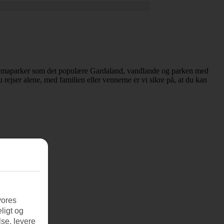
emaparker som det populære Gardaland, vandlande og parken med
 rejser alene, med familien eller vennerne er vi sikre på, at du kan
vores
ligt og
se, levere