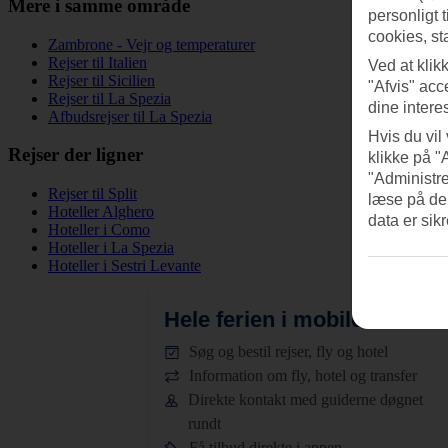
Mere i samme område
personligt 
cookies, st
Zambrone - Vejr og temperaturer
Rejser til Italien
Ved at klik
Rejser til Sicilien
"Afvis" acc
Rejser til La Spezia
dine intere
Afbudsrejser til La Spezia
Hvis du vil
Rejser der ligner
klikke på "
"Administre
Rejser til Split
læse på de
Hoteller Alghero
data er sik
Hoteller i Como
Hoteller i La Spezia
Hoteller i Sestri Levante
Hele ferien i mobilen.
Hent T
Søg og bestil rejser, fly og hotel
Information om fly, hotel og transfer
Direkte kontakt med guiderne døgnet
rundt
Få tilbud direkte i appen