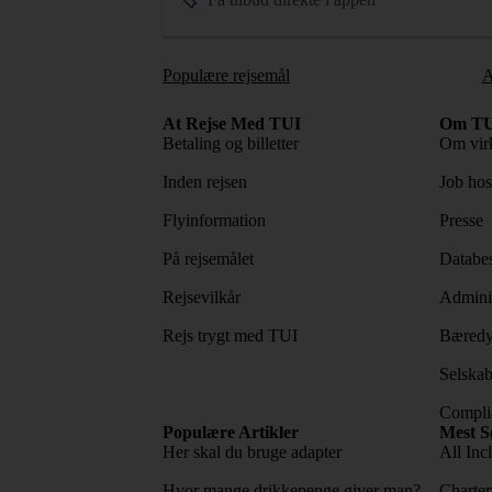
Populære rejsemål
A
At Rejse Med TUI
Om TU
Betaling og billetter
Om vir
Inden rejsen
Job ho
Flyinformation
Presse
På rejsemålet
Databes
Rejsevilkår
Adminis
Rejs trygt med TUI
Bæredy
Selskab
Complia
Populære Artikler
Mest S
Her skal du bruge adapter
All Incl
Hvor mange drikkepenge giver man?
Charter