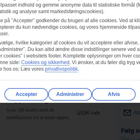
tilpasset indhold og gemme anonyme data til statistiske formål (f
atistik og analyse samt markedsføringscookies).
ke på "Accepter" godkender du brugen af alle cookies. Ved at kl
epterer du kun nødvendige cookies, og vores hjemmeside tilpass
sser.
 vælge, hvilke kategorier af cookies du vil acceptere eller afvise,
Administrer". Du kan altid ændre disse indstillinger senere ved a
r cookies" i websitets footer. Komplette oplysninger om hver co
nne side:
Cookies og sikkerhed
.
Vi ønsker, at du føler dig tryg v
re hos os: Læs vores
privatlivspolitik
.
Accepter
Administrer
Afvis
UI-appen i dag!
Få til
Scan QR-koden med dit
Ab
mobilkamera for at hente appen.
Følg o