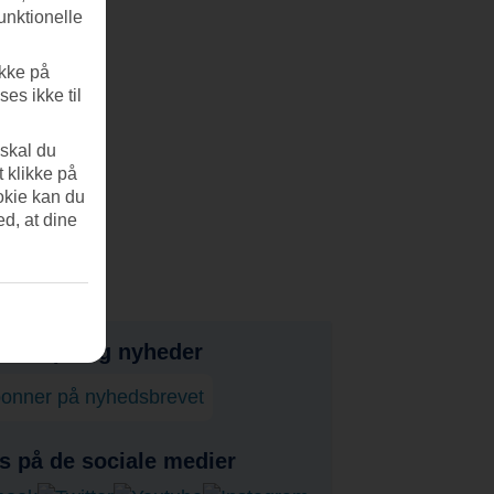
unktionelle
ikke på
es ikke til
 skal du
t klikke på
okie kan du
ed, at dine
bud, tips og nyheder
onner på nyhedsbrevet
s på de sociale medier