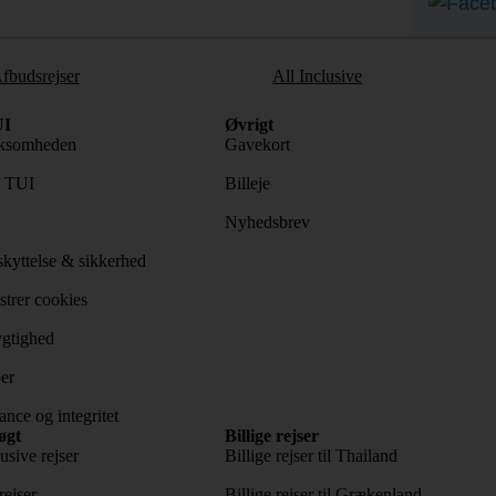
fbudsrejser
All Inclusive
I
Øvrigt
ksomheden
Gavekort
s TUI
Billeje
Nyhedsbrev
kyttelse & sikkerhed
trer cookies
gtighed
er
nce og integritet
øgt
Billige rejser
usive rejser
Billige rejser til Thailand
rejser
Billige rejser til Grækenland