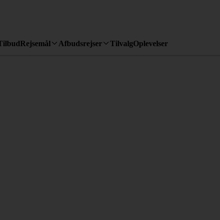
Tilbud
Rejsemål
Afbudsrejser
Tilvalg
Oplevelser