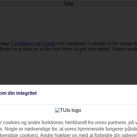
Søg
besøge
Castelnuovo del Garda
ved Gardasøen. I området er der mange t
yde for at sikre os, at din ferie bliver så god som muligt. Uanset om du
om din integritet
 cookies og andre funktioner, heriblandt fra vores partnere, på 
. Nogle er nødvendige for, at vores hjemmeside fungerer pålide
dvendige cookies). Andre hjælper os med at forbedre din oplevel