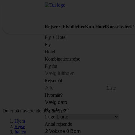
Rejser
Flybilletter
Kun Hotel
Kør-selv-ferie
Fly + Hotel
Fly
Hotel
Kombinationsrejse
Fly fra
Rejsemål
Liste
Hvornår?
Hvor længe?
Du er på nuværende tidspunkt på
1 uge
Hjem
Antal rejsende
Rejse
Italien