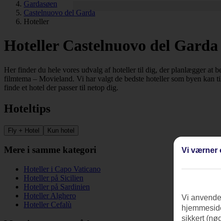
Gardasøen
Castelnuovo del Garda
Hoteller
Hoteller Castelnuovo del Garda
Her finder du hele vores udvalg af hoteller til dig, der planlægger at 
filmtema – Movieland. Vi har valgt de bedste hoteller som byen kan tilb
finde et hotel der passer til netop dig.
Hoteltips
Fly + Hotel
Kun hotel
Mere i samme kategori
Vi værner 
Hoteller i Capo Vaticano
Hoteller på Sicilien
Hoteller på Sardinien
Hoteller Alghero
Vi anvender
Hoteller Cefalù
hjemmeside
sikkert (nø