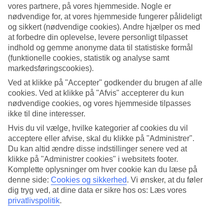
7/18
vores partnere, på vores hjemmeside. Nogle er
nødvendige for, at vores hjemmeside fungerer pålideligt
og sikkert (nødvendige cookies). Andre hjælper os med
at forbedre din oplevelse, levere personligt tilpasset
8/18
indhold og gemme anonyme data til statistiske formål
(funktionelle cookies, statistik og analyse samt
markedsføringscookies).
Ved at klikke på "Accepter" godkender du brugen af alle
9/18
cookies. Ved at klikke på "Afvis" accepterer du kun
nødvendige cookies, og vores hjemmeside tilpasses
ikke til dine interesser.
Hvis du vil vælge, hvilke kategorier af cookies du vil
10/18
acceptere eller afvise, skal du klikke på "Administrer".
Du kan altid ændre disse indstillinger senere ved at
klikke på "Administrer cookies" i websitets footer.
Komplette oplysninger om hver cookie kan du læse på
11/18
denne side:
Cookies og sikkerhed
.
Vi ønsker, at du føler
dig tryg ved, at dine data er sikre hos os: Læs vores
privatlivspolitik
.
12/18