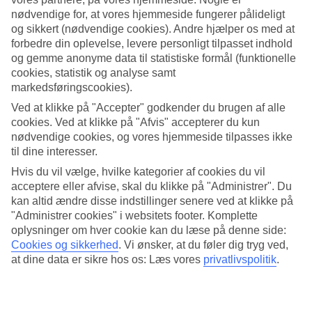
nødvendige for, at vores hjemmeside fungerer pålideligt
Søg
og sikkert (nødvendige cookies). Andre hjælper os med at
forbedre din oplevelse, levere personligt tilpasset indhold
og gemme anonyme data til statistiske formål (funktionelle
cookies, statistik og analyse samt
Du er på nuværende tidspunkt på
markedsføringscookies).
Ved at klikke på "Accepter" godkender du brugen af alle
Hjem
Rejse
cookies. Ved at klikke på "Afvis" accepterer du kun
Italien
nødvendige cookies, og vores hjemmeside tilpasses ikke
Calabrien
til dine interesser.
Le Castella
Hoteller
Hvis du vil vælge, hvilke kategorier af cookies du vil
acceptere eller afvise, skal du klikke på "Administrer". Du
kan altid ændre disse indstillinger senere ved at klikke på
Kæmpe rejseoutlet
"Administrer cookies" i websitets footer. Komplette
Gør et kup »
oplysninger om hver cookie kan du læse på denne side:
Cookies og sikkerhed
.
Vi ønsker, at du føler dig tryg ved,
Hoteller Le Castella
at dine data er sikre hos os: Læs vores
privatlivspolitik
.
Her finder du hele vores udvalg af hoteller i
Le Castella
. Vi har
udvalgt de bedste hoteller, som Le Castella har at tilbyde, så vi kan