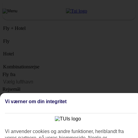
Fly + Hotel
Fly
Hotel
Kombinationsrejse
Fly fra
Rejsemål
Liste
Vi værner om din integritet
Hvornår?
Hvor længe?
1 uge
Vi anvender cookies og andre funktioner, heriblandt fra
Antal rejsende
vores partnere, på vores hjemmeside. Nogle er