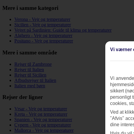
Mere i samme kategori
Verona - Vejr og temperaturer
Sicilien - Vejr og temperaturer
Vejret på Sardinien: Guide til klima og temperaturer
Alghero - Vejr og temperaturer
Positano - Vejr og temperaturer
Vi værner 
Mere i samme område
Rejser til Zambrone
Rejser til Italien
Rejser til Sicilien
Vi anvender
Afbudsrejser til Italien
hjemmeside
Italien med børn
sikkert (nø
Rejser der ligner
personligt 
cookies, st
Vrsar - Vejr og temperaturer
Ved at klik
Kreta - Vejr og temperaturer
"Afvis" acc
Spanien - Vejr og temperaturer
dine intere
Cypern - Vejr og temperaturer
Mallorca - Vejr og temperaturer
Hvis du vil