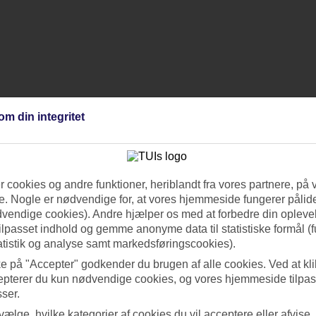
om din integritet
 cookies og andre funktioner, heriblandt fra vores partnere, på 
. Nogle er nødvendige for, at vores hjemmeside fungerer pålide
dvendige cookies). Andre hjælper os med at forbedre din oplevel
tilpasset indhold og gemme anonyme data til statistiske formål (f
atistik og analyse samt markedsføringscookies).
ke på "Accepter" godkender du brugen af alle cookies. Ved at kl
epterer du kun nødvendige cookies, og vores hjemmeside tilpass
sser.
 vælge, hvilke kategorier af cookies du vil acceptere eller afvise,