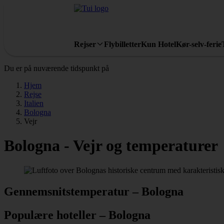
Rejser
Flybilletter
Kun Hotel
Kør-selv-ferie
Du er på nuværende tidspunkt på
Hjem
Rejse
Italien
Bologna
Vejr
Bologna - Vejr og temperaturer
Gennemsnitstemperatur – Bologna
Populære hoteller – Bologna