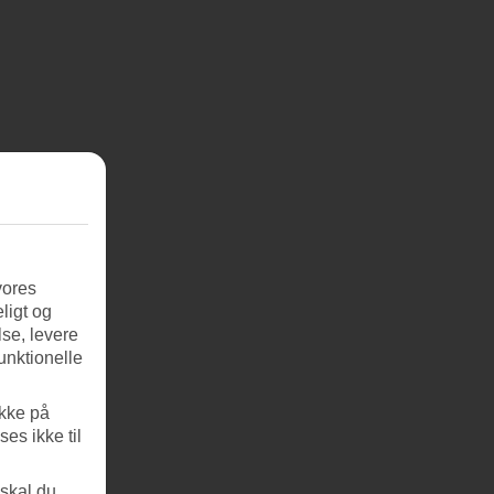
vores
ligt og
se, levere
unktionelle
ikke på
es ikke til
 skal du