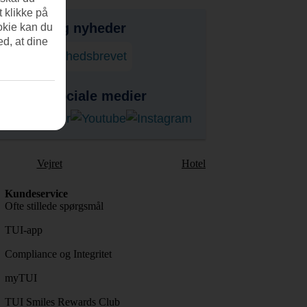
t klikke på
bud, tips og nyheder
okie kan du
ed, at dine
onner på nyhedsbrevet
s på de sociale medier
Vejret
Hotel
Kundeservice
Ofte stillede spørgsmål
TUI-app
Compliance og Integritet
myTUI
TUI Smiles Rewards Club