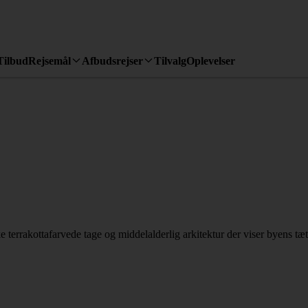
Tilbud
Rejsemål
Afbudsrejser
Tilvalg
Oplevelser