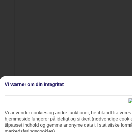
Vi værner om din integritet
5/27
Vi anvender cookies og andre funktioner, heriblandt fra vore
6/27
hjemmeside fungerer pålideligt og sikkert (nødvendige cookie
tilpasset indhold og gemme anonyme data til statistiske formål
markedsføringscookies).