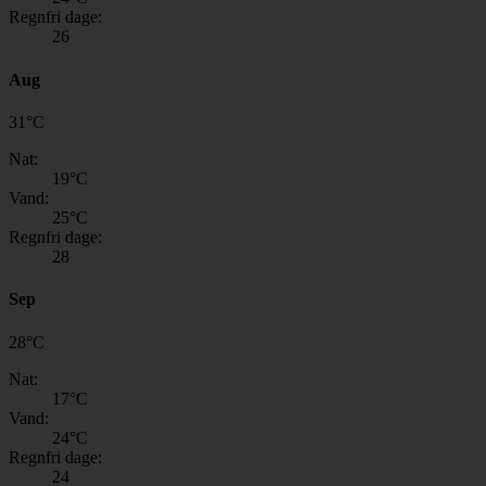
Regnfri dage:
26
Aug
31
°
C
Nat:
19
°C
Vand:
25
°C
Regnfri dage:
28
Sep
28
°
C
Nat:
17
°C
Vand:
24
°C
Regnfri dage:
24