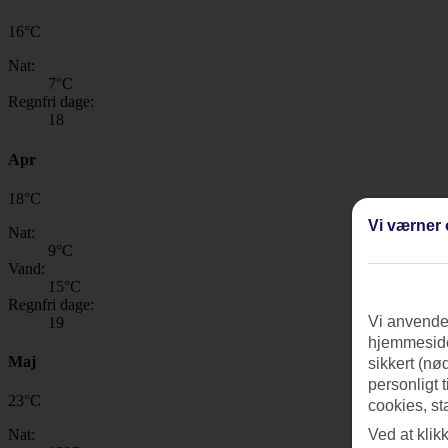
16
°
C
Nat:
7
°C
Regnfri dage:
18
Apr
18
°
C
Vi værner 
Nat:
9
°C
Vand:
15
°C
Regnfri dage:
Vi anvender
19
hjemmeside
Maj
sikkert (nø
personligt 
23
°
C
cookies, st
Ved at klik
Nat: