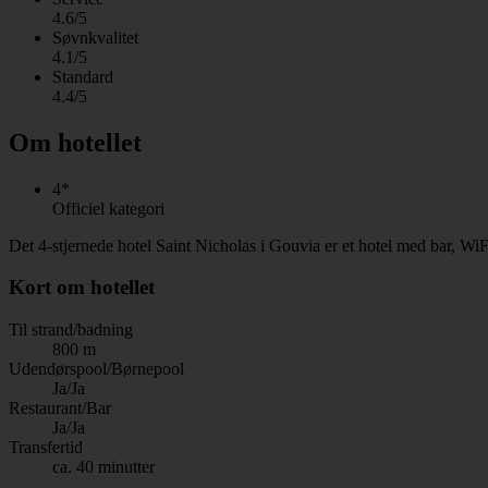
4.6/5
Søvnkvalitet
4.1/5
Standard
4.4/5
Om hotellet
4*
Officiel kategori
Det 4-stjernede hotel Saint Nicholas i Gouvia er et hotel med bar, W
Kort om hotellet
Til strand/badning
800 m
Udendørspool/Børnepool
Ja/Ja
Restaurant/Bar
Ja/Ja
Transfertid
ca. 40 minutter