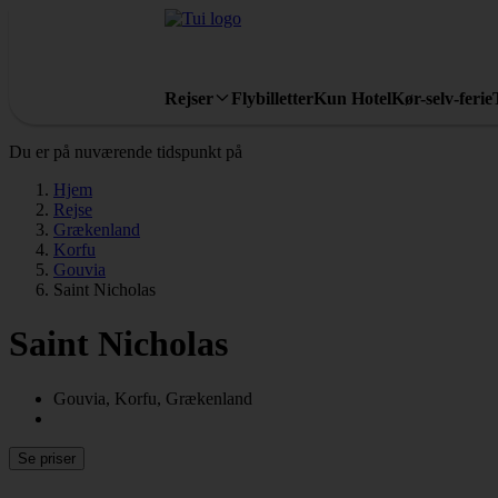
Rejser
Flybilletter
Kun Hotel
Kør-selv-ferie
Du er på nuværende tidspunkt på
Hjem
Rejse
Grækenland
Korfu
Gouvia
Saint Nicholas
Saint Nicholas
Gouvia, Korfu, Grækenland
Se priser