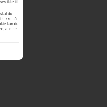
es ikke til
 skal du
t klikke på
okie kan du
ed, at dine