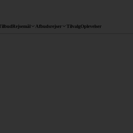
Tilbud
Rejsemål
Afbudsrejser
Tilvalg
Oplevelser