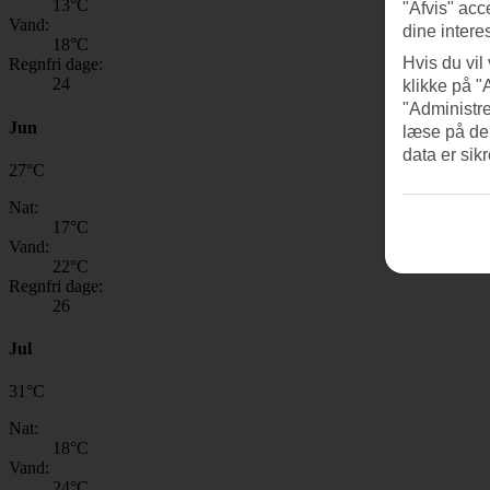
13
°C
"Afvis" acc
Vand:
dine intere
18
°C
Hvis du vil
Regnfri dage:
24
klikke på "
"Administre
Jun
læse på de
data er sik
27
°
C
Nat:
17
°C
Vand:
22
°C
Regnfri dage:
26
Jul
31
°
C
Nat:
18
°C
Vand:
24
°C