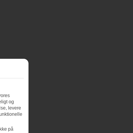
vores
ligt og
se, levere
unktionelle
ikke på