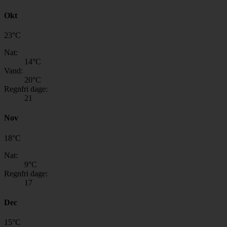
Okt
23
°
C
Nat:
14
°C
Vand:
20
°C
Regnfri dage:
21
Nov
18
°
C
Nat:
9
°C
Regnfri dage:
17
Dec
15
°
C