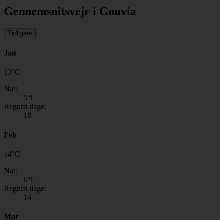
Gennemsnitsvejr i Gouvia
Tidligere
Jan
13
°
C
Nat:
5
°C
Regnfri dage:
18
Feb
14
°
C
Nat:
6
°C
Regnfri dage:
14
Mar