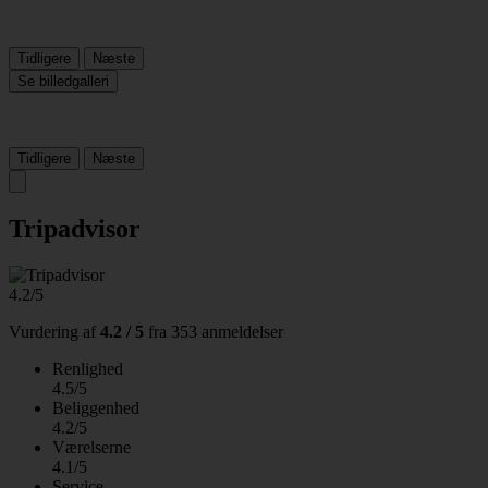
Tidligere
Næste
Se billedgalleri
Tidligere
Næste
Tripadvisor
4.2/5
Vurdering af
4.2 / 5
fra
353 anmeldelser
Renlighed
4.5/5
Beliggenhed
4.2/5
Værelserne
4.1/5
Service