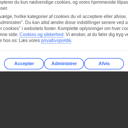
epterer du kun nødvendige cookies, og vores hjemmeside tilpass
sser.
 vælge, hvilke kategorier af cookies du vil acceptere eller afvise,
Administrer". Du kan altid ændre disse indstillinger senere ved a
r cookies" i websitets footer. Komplette oplysninger om hver co
nne side:
Cookies og sikkerhed
.
Vi ønsker, at du føler dig tryg v
re hos os: Læs vores
privatlivspolitik
.
Accepter
Administrer
Afvis