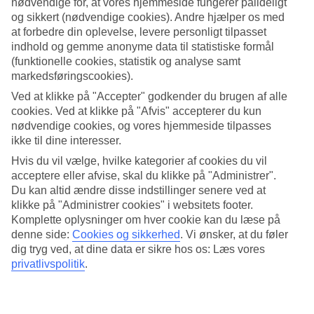
nødvendige for, at vores hjemmeside fungerer pålideligt
og sikkert (nødvendige cookies). Andre hjælper os med
Søg
at forbedre din oplevelse, levere personligt tilpasset
indhold og gemme anonyme data til statistiske formål
(funktionelle cookies, statistik og analyse samt
markedsføringscookies).
Du er på nuværende tidspunkt på
Ved at klikke på "Accepter" godkender du brugen af alle
Hjem
cookies. Ved at klikke på "Afvis" accepterer du kun
Rejse
nødvendige cookies, og vores hjemmeside tilpasses
Frankrig
ikke til dine interesser.
De Franske Alper
Hoteller
Hvis du vil vælge, hvilke kategorier af cookies du vil
acceptere eller afvise, skal du klikke på "Administrer".
Hoteller De Franske Alper
Du kan altid ændre disse indstillinger senere ved at
klikke på "Administrer cookies" i websitets footer.
Komplette oplysninger om hver cookie kan du læse på
Her finder du hele vores udvalg af hoteller i De Franske Alper. Vi
denne side:
Cookies og sikkerhed
.
Vi ønsker, at du føler
har valgt de bedste hoteller som Alperne kan tilbyde for at sikre os,
dig tryg ved, at dine data er sikre hos os: Læs vores
at din ferie bliver så god som muligt. Uanset om du rejser alene, med
privatlivspolitik
.
familien eller vennerne er vi sikre på, at du kan finde et hotel, der
passer til netop dig. Brug et par minutter og find dit drømmehotel.
Hoteltips