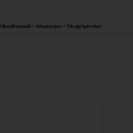
Tilbud
Rejsemål
Afbudsrejser
Tilvalg
Oplevelser