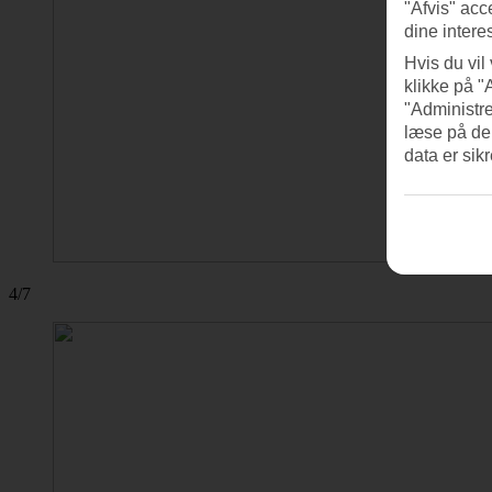
"Afvis" acc
dine intere
Hvis du vil
klikke på "
"Administre
læse på de
data er sik
4/7