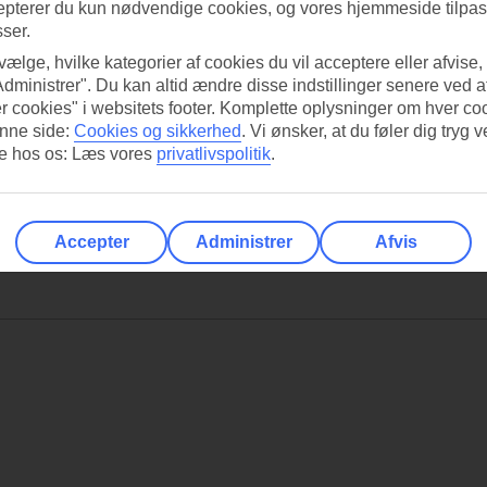
epterer du kun nødvendige cookies, og vores hjemmeside tilpass
sser.
 vælge, hvilke kategorier af cookies du vil acceptere eller afvise,
Administrer". Du kan altid ændre disse indstillinger senere ved a
r cookies" i websitets footer. Komplette oplysninger om hver co
nne side:
Cookies og sikkerhed
.
Vi ønsker, at du føler dig tryg v
re hos os: Læs vores
privatlivspolitik
.
Accepter
Administrer
Afvis