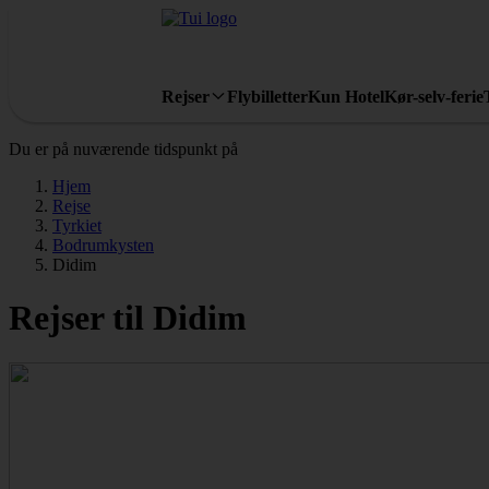
Rejser
Flybilletter
Kun Hotel
Kør-selv-ferie
Du er på nuværende tidspunkt på
Hjem
Rejse
Tyrkiet
Bodrumkysten
Didim
Rejser til Didim