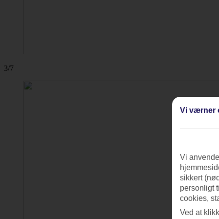
3/7
Vi værner 
Vi anvender
hjemmeside
sikkert (nø
personligt 
cookies, st
Ved at klik