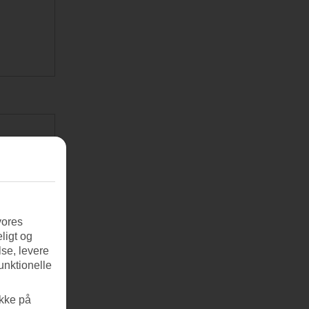
vores
ligt og
se, levere
unktionelle
ikke på