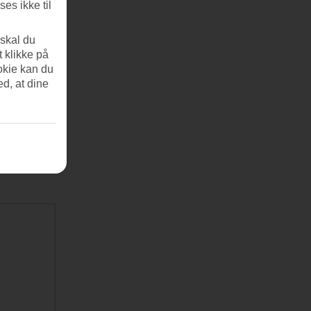
es ikke til
 skal du
t klikke på
okie kan du
ed, at dine