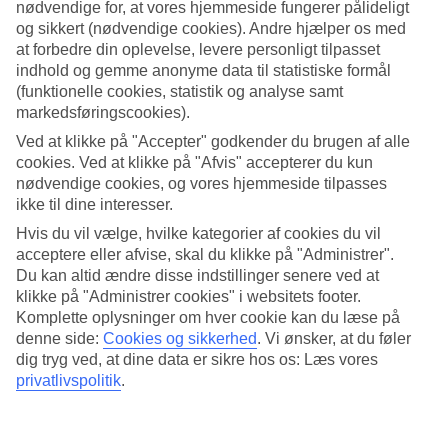
nødvendige for, at vores hjemmeside fungerer pålideligt
og sikkert (nødvendige cookies). Andre hjælper os med
Søg
at forbedre din oplevelse, levere personligt tilpasset
indhold og gemme anonyme data til statistiske formål
(funktionelle cookies, statistik og analyse samt
markedsføringscookies).
Du er på nuværende tidspunkt på
Ved at klikke på "Accepter" godkender du brugen af alle
Hjem
cookies. Ved at klikke på "Afvis" accepterer du kun
Rejse
nødvendige cookies, og vores hjemmeside tilpasses
Tyrkiet
ikke til dine interesser.
Bodrumkysten
Didim
Hvis du vil vælge, hvilke kategorier af cookies du vil
Hoteller
acceptere eller afvise, skal du klikke på "Administrer".
Du kan altid ændre disse indstillinger senere ved at
Hoteller i Didim
klikke på "Administrer cookies" i websitets footer.
Komplette oplysninger om hver cookie kan du læse på
denne side:
Cookies og sikkerhed
.
Vi ønsker, at du føler
Her finder du hele vores udvalg af hoteller i
Didim
. Vi har udvalgt
dig tryg ved, at dine data er sikre hos os: Læs vores
de bedste hoteller, som Didim har at tilbyde, så vi kan sikre, at din
ferie bliver så god som muligt. Uanset om du rejser alene, med din
privatlivspolitik
.
familie eller en gruppe venner, er vi sikre på, at du finder et hotel,
der passer til dig. Brug et par minutter på at finde dit drømmehotel!