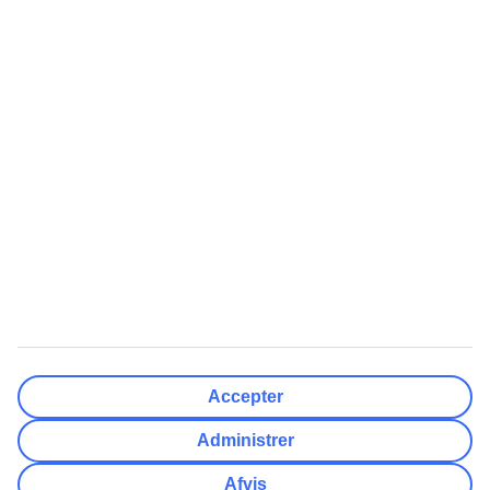
Færdig
Rejsemål
Nulstil
Færdig
Afrejsedato
Ma
Ti
On
To
Fr
Lø
Sø
Hvor fleksibel er din afrejsedato?
Kun valgt dato
+/- 3 Dage
+/- 7 Dage
+/- 14 Dage
Nulstil
Færdig
Antal rejsende
Antal værelser
Vælg for mig
Accepter
Voksne
2
Administrer
Børn (0-17)
0
Afvis