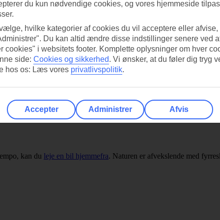
epterer du kun nødvendige cookies, og vores hjemmeside tilpass
sser.
 vælge, hvilke kategorier af cookies du vil acceptere eller afvise,
l en af Tyrkiets topdestinationer. Byen Bodrum byder på strandk
ale markeder.
Administrer". Du kan altid ændre disse indstillinger senere ved a
r cookies" i websitets footer. Komplette oplysninger om hver co
i Det Ægæiske Hav. Her blandes badebyernes strande med spændende his
nne side:
Cookies og sikkerhed
.
Vi ønsker, at du føler dig tryg v
et
,
Bitez
og den farverige by
Bodrum
.
re hos os: Læs vores
privatlivspolitik
.
sagsretter, kebab, köfte og vinbladsdolmer, er du kommet til det rigtige
Accepter
Administrer
Afvis
 tempo, kan du
leje en bil hjemmefra
. Naturen er afvekslende med fyrre