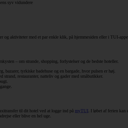
rdens syv vidundere
ter og aktiviteter med et par enkle klik, på hjemmesiden eller i TUI-appe
kysten – om strande, shopping, forlystelser og de bedste hoteller.
, bazarer, tyrkiske badehuse og en bargade, hvor pulsen er høj.
ed strand, restauranter, natteliv og gader med småbutikker.
bugt.
dgange.
itransfer til dit hotel ved at logge ind på
myTUI
. I løbet af ferien ka
rejse eller blive en hel uge.