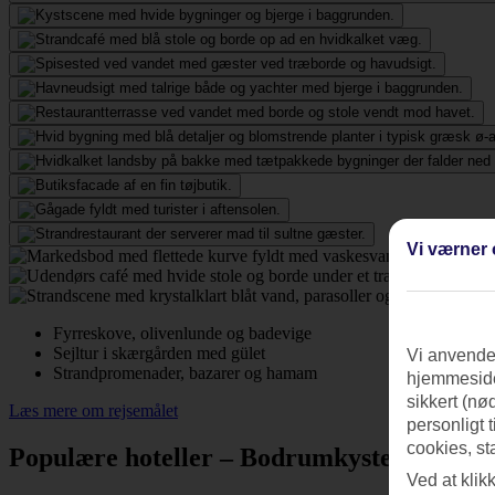
Vi værner 
Fyrreskove, olivenlunde og badevige
Sejltur i skærgården med gület
Vi anvender
Strandpromenader, bazarer og hamam
hjemmeside
sikkert (nø
Læs mere om rejsemålet
personligt 
cookies, st
Populære hoteller – Bodrumkysten
Ved at klik