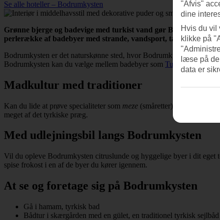
"Afvis" acc
Se alle hoteller – Bodrumkysten
dine intere
Hvis du vil
Grønne bjerge og badevige med turkist vand gør Bodrumkysten ti
perlerække af badebyer med strande, vandsport, taverner og lok
klikke på "
"Administre
Bodrumkysten er det naturskønne sted, hvor Bodrumkysten skyder ud 
læse på de
Bodrumkysten kan du vælge mellem badebyer som
Turgutreis
.
Gümb
data er sik
Madkultur med traditioner
Kan du lide at prøve specialiteter som
meze
(småretter), pikante grønt
meget af det tyrkiske præg.
Med udlejningsbil langs Bodrumkysten
Vil du opleve Bodrumkysten citruslunde og hyggelige byer i dit eget
spise frokost i en af de byer du kører igennem.
At se og foretage sig på Bodrumkysten
Gå i hamam, tyrkisk bad
Bådtur i skærgården med en gület, en traditionel tyrkisk sejlbåd