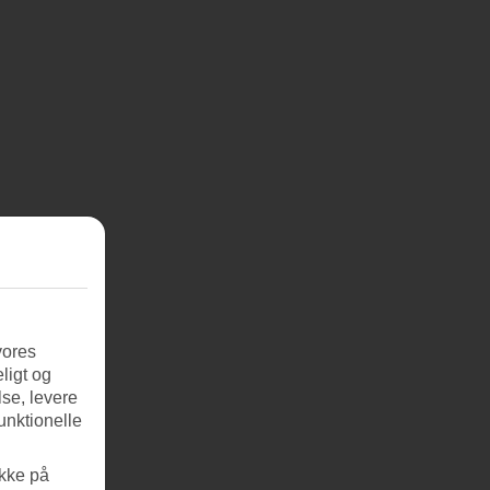
vores
ligt og
se, levere
unktionelle
ikke på