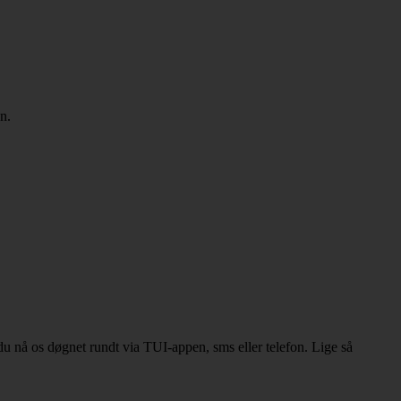
n.
n du nå os døgnet rundt via TUI-appen, sms eller telefon. Lige så