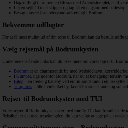
Dagsudflugt til ruinerne i Efesos med Artemistemplet, et af ve
Lej en sejlbåd med skipper og tag på en dagstur med badestop
Besøg museet for undervandsarkæologi i Bodrum
Bekvemme udflugter
For at få mest muligt ud af din rejse til Bodrum kan du bestille udflug
Vælg rejsemål på Bodrumkysten
Under nedenstående links kan du læse mere om vores rejser til Bodrum
Bodrum
er en charmerende by med lystbådehavn. korsridderborg
I
Gümbet
, lige udenfor Bodrum, har du et behageligt ferieliv m
Bitez
– en fredelig badeby ved en fin sandstrand i en beskyttet 
Turgutreis
– lille hvidkalket by, kendt for sine strande og solne
Rejser til Bodrumkysten med TUI
Vores rejser til Bodrumkysten sker med rutefly. Du kan forudbestille tax
fleksibelt er det med rejselængden, du kan vælge at tage på en weekend
Gennemsnitstemperatur – Bodrumkysten