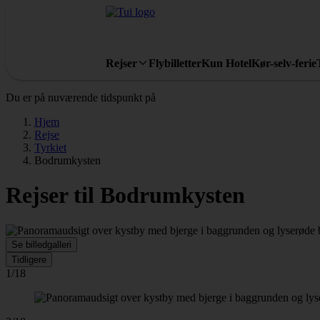
Rejser
Flybilletter
Kun Hotel
Kør-selv-ferie
Du er på nuværende tidspunkt på
Hjem
Rejse
Tyrkiet
Bodrumkysten
Rejser til Bodrumkysten
Se billedgalleri
Tidligere
1/18