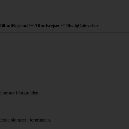
Tilbud
Rejsemål
Afbudsrejser
Tilvalg
Oplevelser