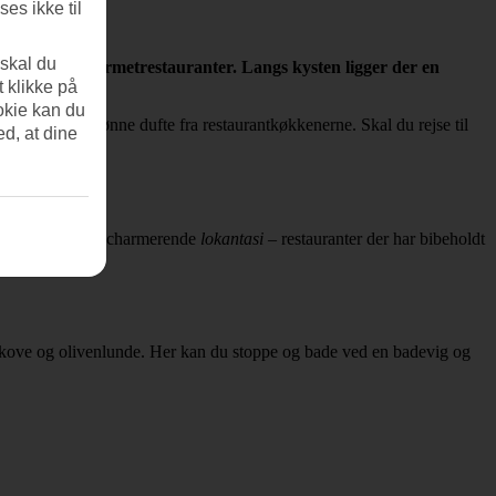
es ikke til
 skal du
lubber og gourmetrestauranter. Langs kysten ligger der en
t klikke på
okie kan du
torie og skønne dufte fra restaurantkøkkenerne. Skal du rejse til
ed, at dine
 sted, Her findes charmerende
lokantasi
– restauranter der har bibeholdt
skove og olivenlunde. Her kan du stoppe og bade ved en badevig og