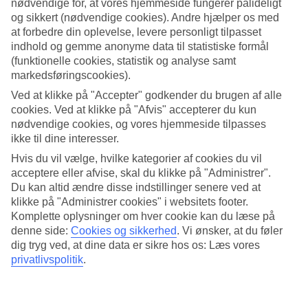
nødvendige for, at vores hjemmeside fungerer pålideligt
og sikkert (nødvendige cookies). Andre hjælper os med
Søg
at forbedre din oplevelse, levere personligt tilpasset
indhold og gemme anonyme data til statistiske formål
(funktionelle cookies, statistik og analyse samt
markedsføringscookies).
Du er på nuværende tidspunkt på
Ved at klikke på "Accepter" godkender du brugen af alle
Hjem
cookies. Ved at klikke på "Afvis" accepterer du kun
Rejse
nødvendige cookies, og vores hjemmeside tilpasses
Thailand
ikke til dine interesser.
Phuket
Patong Beach
Hvis du vil vælge, hvilke kategorier af cookies du vil
Hoteller
acceptere eller afvise, skal du klikke på "Administrer".
Du kan altid ændre disse indstillinger senere ved at
Hoteller Patong Beach
klikke på "Administrer cookies" i websitets footer.
Komplette oplysninger om hver cookie kan du læse på
denne side:
Cookies og sikkerhed
.
Vi ønsker, at du føler
Forlystelsesmetropolen
Patong Beach
ligger på Phukets vestkyst.
dig tryg ved, at dine data er sikre hos os: Læs vores
En
rejse til Patong Beach
tager dig med til et livligt og mangfoldigt
privatlivspolitik
.
rejsemål med shopping, natteliv, forlystelser og masser af
restauranter og barer. I Patong Beach tilbyder vi hoteller for enhver
smag, du kan se hele vores udvalg herunder.