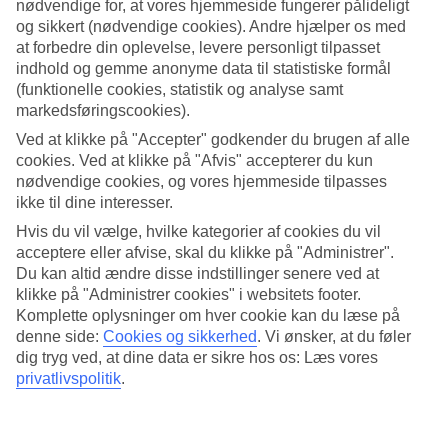
nødvendige for, at vores hjemmeside fungerer pålideligt
og sikkert (nødvendige cookies). Andre hjælper os med
Søg
at forbedre din oplevelse, levere personligt tilpasset
indhold og gemme anonyme data til statistiske formål
(funktionelle cookies, statistik og analyse samt
markedsføringscookies).
Du er på nuværende tidspunkt på
Ved at klikke på "Accepter" godkender du brugen af alle
Hjem
cookies. Ved at klikke på "Afvis" accepterer du kun
Rejse
nødvendige cookies, og vores hjemmeside tilpasses
Thailand
ikke til dine interesser.
Phuket
Tri Trang Beach
Hvis du vil vælge, hvilke kategorier af cookies du vil
All Inclusive
acceptere eller afvise, skal du klikke på "Administrer".
Du kan altid ændre disse indstillinger senere ved at
All Inclusive Tri Trang Beach
klikke på "Administrer cookies" i websitets footer.
Komplette oplysninger om hver cookie kan du læse på
denne side:
Cookies og sikkerhed
.
Vi ønsker, at du føler
I
Tri Trang Beach
på
Phuket
ligger vores populære hotel
BLUE
dig tryg ved, at dine data er sikre hos os: Læs vores
STAR Phuket Marriott Resort & Spa, Merlin Beach
, hvor du
kan vælge at bo ekstra bekvemt med All Inclusive, hvor både mad
privatlivspolitik
.
og drikke er inkluderet på hotellet. Ønsker du et større udvalg af All
Inclusive-hoteller, kan du tjekke vores side med alle vores
All
Inclusive-hoteller på Phuket
.