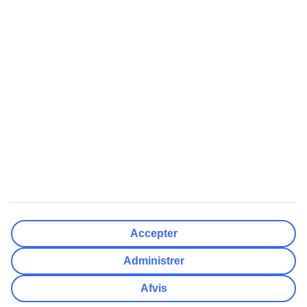
Rejsemål
Nulstil
Færdig
Afrejsedato
Ma
Ti
On
To
Fr
Lø
Sø
Hvor fleksibel er din afrejsedato?
Kun valgt dato
+/- 3 Dage
+/- 7 Dage
+/- 14 Dage
Nulstil
Færdig
Antal rejsende
Antal værelser
Vælg for mig
Accepter
Voksne
2
Administrer
Børn (0-17)
0
Afvis
Nulstil
Færdig