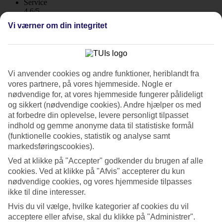
Service
4.6/5
Søvnkvalitet
Vi værner om din integritet
4.5/5
Standard
4.3/5
Om hotellet
Vi anvender cookies og andre funktioner, heriblandt fra
vores partnere, på vores hjemmeside. Nogle er
4*
nødvendige for, at vores hjemmeside fungerer pålideligt
Officiel kategori
og sikkert (nødvendige cookies). Andre hjælper os med
WiFi
at forbedre din oplevelse, levere personligt tilpasset
Strandnær oase i pulserende Patong Beach
indhold og gemme anonyme data til statistiske formål
(funktionelle cookies, statistik og analyse samt
På Holiday Inn Resort Phuket bor du tæt på det store udvalg af
markedsføringscookies).
shopping, underholdning og restauranter i hele Patong Beach.
Ved at klikke på "Accepter" godkender du brugen af alle
Hotellet byder på flere restauranter, barer og pools til både store og
cookies. Ved at klikke på "Afvis" accepterer du kun
små – alt sammen omgivet af tropisk grøn natur. Til stranden går du
på få minutter, og morgenmadsbuffet indgår.
nødvendige cookies, og vores hjemmeside tilpasses
ikke til dine interesser.
Holiday Inn Resort Phuket består af to områder med værelser i Main
Hvis du vil vælge, hvilke kategorier af cookies du vil
Wing og Busakorn Wing.
acceptere eller afvise, skal du klikke på "Administrer".