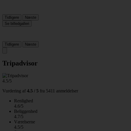
Tidligere
Næste
Se billedgalleri
Tidligere
Næste
Tripadvisor
4.5/5
Vurdering af
4.5 / 5
fra
5411 anmeldelser
Renlighed
4.6/5
Beliggenhed
4.7/5
Værelserne
4.5/5