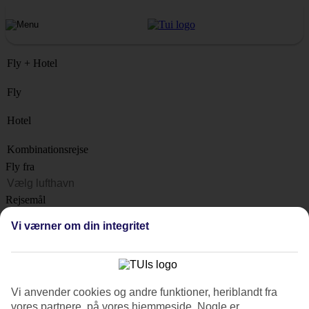
Fly + Hotel
Fly
Hotel
Kombinationsrejse
Fly fra
Rejsemål
Liste
Vi værner om din integritet
Hvornår?
Hvor længe?
1 uge
Vi anvender cookies og andre funktioner, heriblandt fra
Antal rejsende
vores partnere, på vores hjemmeside. Nogle er