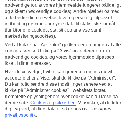
nødvendige for, at vores hjemmeside fungerer pålideligt
Søg
og sikkert (nødvendige cookies). Andre hjælper os med
at forbedre din oplevelse, levere personligt tilpasset
indhold og gemme anonyme data til statistiske formål
(funktionelle cookies, statistik og analyse samt
Du er på nuværende tidspunkt på
markedsføringscookies).
Ved at klikke på "Accepter" godkender du brugen af alle
Hjem
cookies. Ved at klikke på "Afvis" accepterer du kun
Rejse
Thailand
nødvendige cookies, og vores hjemmeside tilpasses
Koh Samet
ikke til dine interesser.
Afbudsrejser
Hvis du vil vælge, hvilke kategorier af cookies du vil
acceptere eller afvise, skal du klikke på "Administrer".
Afbudsrejser Koh Samet
Du kan altid ændre disse indstillinger senere ved at
klikke på "Administrer cookies" i websitets footer.
Her finder du vores
afbudsrejser
til
Koh Samet
. Smidige og billige
Komplette oplysninger om hver cookie kan du læse på
pakkerejser, der bringer dig til varmen. På nogle af vores
denne side:
Cookies og sikkerhed
.
Vi ønsker, at du føler
afbudsrejser indgår
All Inclusive
, mens andre tilbud er mere
dig tryg ved, at dine data er sikre hos os: Læs vores
spartanske – her findes noget for enhver smag og pengepung.
privatlivspolitik
.
Hoteltips