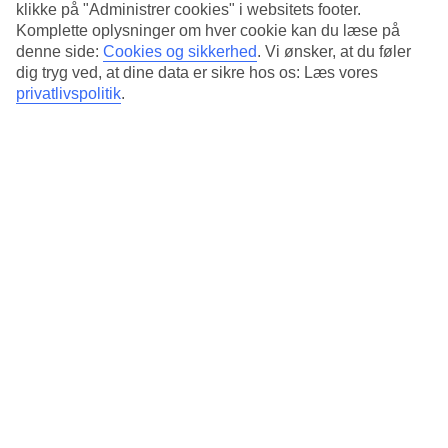
klikke på "Administrer cookies" i websitets footer.
Spis middag med udsigt over havet og lystbådene
Komplette oplysninger om hver cookie kan du læse på
denne side:
Cookies og sikkerhed
.
Vi ønsker, at du føler
Den ene af hotellets restauranter ligger lige ved strandkanten.
dig tryg ved, at dine data er sikre hos os: Læs vores
Hovedrestauranten serverer morgenmad samt middagsbuffet.
privatlivspolitik
.
Loungebaren byder på en dejlig atmosfære og gode cocktails.
Pool og strandliv
Fra hotellets pool er der kun få skridt til sandstranden. Der er
solstole ved siden af poolen og på græsplænen.
Antal værelser : 217
Antal lejligheder : 34
Kort om hotellet
Til strand/badning
20 m
Udendørspool/Børnepool
Ja/Nej
Centrum/Shopping
1 km/150 m
Restaurant/Bar