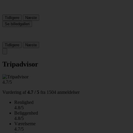
Tidligere
Næste
Se billedgalleri
Tidligere
Næste
Tripadvisor
4.7/5
Vurdering af
4.7 / 5
fra
1504 anmeldelser
Renlighed
4.8/5
Beliggenhed
4.8/5
Værelserne
4.7/5