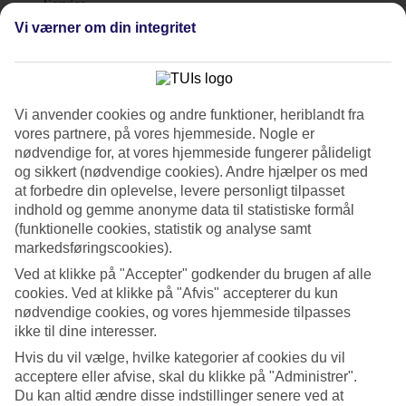
Service
4.7/5
Vi værner om din integritet
Søvnkvalitet
4.6/5
Standard
4.5/5
Vi anvender cookies og andre funktioner, heriblandt fra
Om hotellet
vores partnere, på vores hjemmeside. Nogle er
nødvendige for, at vores hjemmeside fungerer pålideligt
4*
og sikkert (nødvendige cookies). Andre hjælper os med
Officiel kategori
at forbedre din oplevelse, levere personligt tilpasset
WiFi
indhold og gemme anonyme data til statistiske formål
Den bedste beliggenhed, nær både strand og
(funktionelle cookies, statistik og analyse samt
markedsføringscookies).
klubber
Ved at klikke på "Accepter" godkender du brugen af alle
Torre del Mar er hotellet til dig, der er ude efter klubliv, shopping og
cookies. Ved at klikke på "Afvis" accepterer du kun
gode restauranter. Du bor ved siden af den tre kilometer lange
nødvendige cookies, og vores hjemmeside tilpasses
sandstrand i Playa d'en Bossa. Ibiza by ligger i gåafstand, men du
ikke til dine interesser.
kan også tage en båd dertil, eller til naboøen Formentera.
Hvis du vil vælge, hvilke kategorier af cookies du vil
Afslapning og nydelse er vigtigt på hotellet. Slap af med boblebad i
acceptere eller afvise, skal du klikke på "Administrer".
spa-afdelingen eller prøv nogle af de mange behandlinger. Du kan
Du kan altid ændre disse indstillinger senere ved at
også holde dig i form på løbebåndet og med styrketræning.