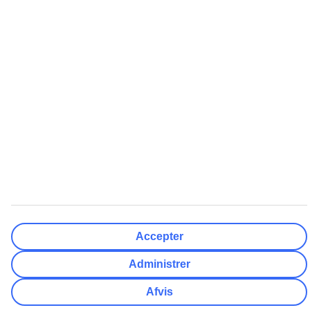
Hvor fleksibel er din afrejsedato?
Kun valgt dato
+/- 3 Dage
+/- 7 Dage
+/- 14 Dage
Nulstil
Færdig
Antal rejsende
Antal værelser
Vælg for mig
Voksne
2
Børn (0-17)
0
Nulstil
Færdig
Accepter
Administrer
Afvis