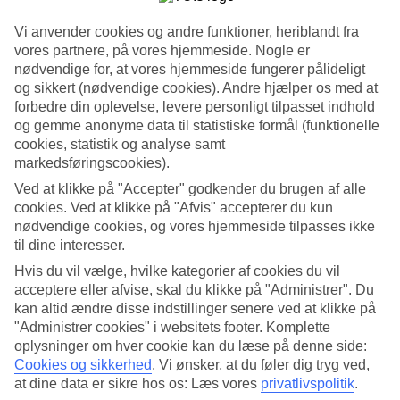
Søg
Vi anvender cookies og andre funktioner, heriblandt fra
vores partnere, på vores hjemmeside. Nogle er
nødvendige for, at vores hjemmeside fungerer pålideligt
og sikkert (nødvendige cookies). Andre hjælper os med at
forbedre din oplevelse, levere personligt tilpasset indhold
Du er på nuværende tidspunkt på
og gemme anonyme data til statistiske formål (funktionelle
Hjem
cookies, statistik og analyse samt
Rejse
markedsføringscookies).
Spanien
Gran Canaria
Ved at klikke på "Accepter" godkender du brugen af alle
Billige rejser
cookies. Ved at klikke på "Afvis" accepterer du kun
nødvendige cookies, og vores hjemmeside tilpasses ikke
Kæmpe rejseoutlet
til dine interesser.
Gør et kup »
Hvis du vil vælge, hvilke kategorier af cookies du vil
acceptere eller afvise, skal du klikke på "Administrer". Du
kan altid ændre disse indstillinger senere ved at klikke på
Billige rejser til Gran Canaria
"Administrer cookies" i websitets footer. Komplette
oplysninger om hver cookie kan du læse på denne side:
Her finder du alle vores billige
rejser til Gran Canaria
. Vores udvalg
Cookies og sikkerhed
.
Vi ønsker, at du føler dig tryg ved,
inkluderer flere gode og billige hoteller, hvor du kan tilbringe en
at dine data er sikre hos os: Læs vores
privatlivspolitik
.
behagelig strandferie på et mindre budget. At bestille en billig rejse