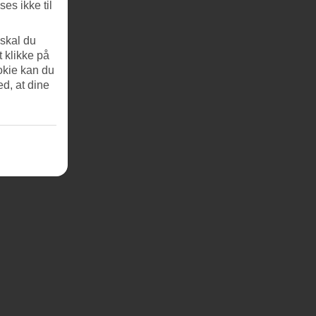
es ikke til
 skal du
t klikke på
okie kan du
ed, at dine