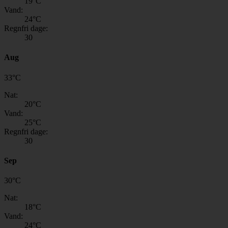
19
°C
Vand:
24
°C
Regnfri dage:
30
Aug
33
°
C
Nat:
20
°C
Vand:
25
°C
Regnfri dage:
30
Sep
30
°
C
Nat:
18
°C
Vand:
24
°C