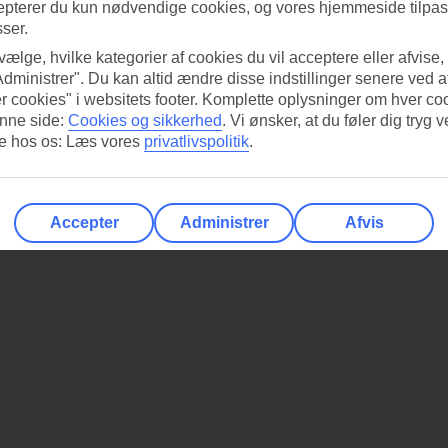
epterer du kun nødvendige cookies, og vores hjemmeside tilpass
sser.
 vælge, hvilke kategorier af cookies du vil acceptere eller afvise,
Administrer". Du kan altid ændre disse indstillinger senere ved a
r cookies" i websitets footer. Komplette oplysninger om hver co
nne side:
Cookies og sikkerhed
.
Vi ønsker, at du føler dig tryg v
re hos os: Læs vores
privatlivspolitik
.
Accepter
Administrer
Afvis