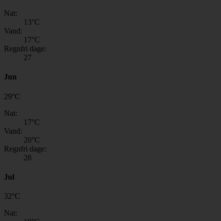
Nat:
13
°C
Vand:
17
°C
Regnfri dage:
27
Jun
29
°
C
Nat:
17
°C
Vand:
20
°C
Regnfri dage:
28
Jul
32
°
C
Nat: