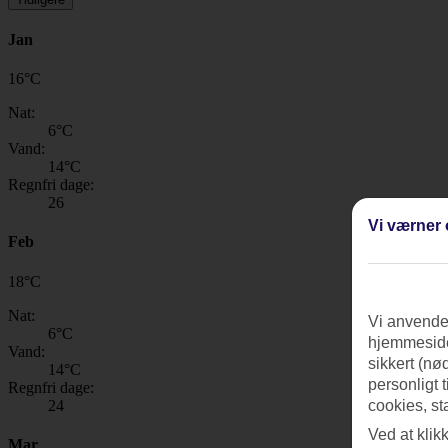
Jan
16
°
C
Nat:
6
°C
Vand:
14
°C
Regnfri dage:
26
Vi værner 
Feb
18
°
C
Nat:
Vi anvender
6
°C
hjemmeside
Vand:
sikkert (nø
14
°C
personligt 
Regnfri dage:
24
cookies, st
Ved at klik
Mar