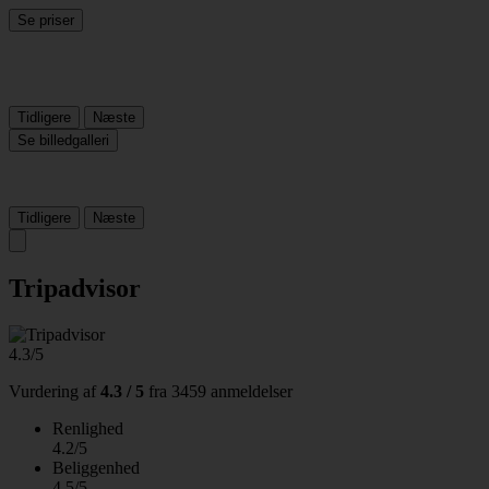
Se priser
Tidligere
Næste
Se billedgalleri
Tidligere
Næste
Tripadvisor
4.3/5
Vurdering af
4.3 / 5
fra
3459 anmeldelser
Renlighed
4.2/5
Beliggenhed
4.5/5