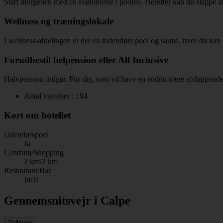
Start morgenen med en svømmetur i poolen. Herefter kan du slappe af p
Wellness og træningslokale
I wellness-afdelingen er der en indendørs pool og sauna, hvor du kan s
Forudbestil helpension eller All Inclusive
Halvpension indgår. For dig, som vil have en endnu mere afslappende fe
Antal værelser : 194
Kort om hotellet
Udendørspool
Ja
Centrum/Shopping
2 km/2 km
Restaurant/Bar
Ja/Ja
Gennemsnitsvejr i Calpe
Tidligere