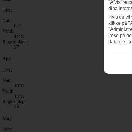
"Afvis" acc
dine intere
20
°
C
Hvis du vil
Nat:
klikke på "
8
°C
"Administre
Vand:
læse på de
14
°C
Regnfri dage:
data er sik
27
Apr
22
°
C
Nat:
10
°C
Vand:
15
°C
Regnfri dage:
25
Maj
25
°
C