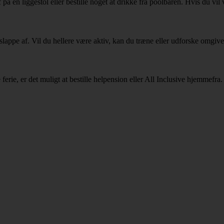
å en liggestol eller bestille noget at drikke fra poolbaren. Hvis du vil
lappe af. Vil du hellere være aktiv, kan du træne eller udforske omgive
rie, er det muligt at bestille helpension eller All Inclusive hjemmefra.