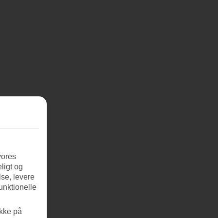
vores
ligt og
se, levere
unktionelle
ikke på