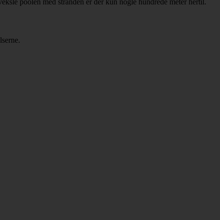
 veksle poolen med stranden er der kun nogle hundrede meter hertil.
lserne.