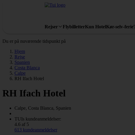
Rejser
Flybilletter
Kun Hotel
Kør-selv-ferie
Du er på nuværende tidspunkt på
Hjem
Rejse
Spanien
Costa Blanca
Calpe
RH Ifach Hotel
RH Ifach Hotel
Calpe, Costa Blanca, Spanien
TUIs kundeanmeldelser:
4.6 af 5
613 kundeanmeldelser