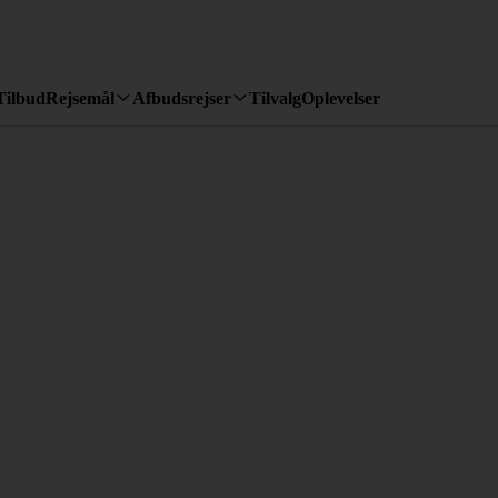
Tilbud
Rejsemål
Afbudsrejser
Tilvalg
Oplevelser