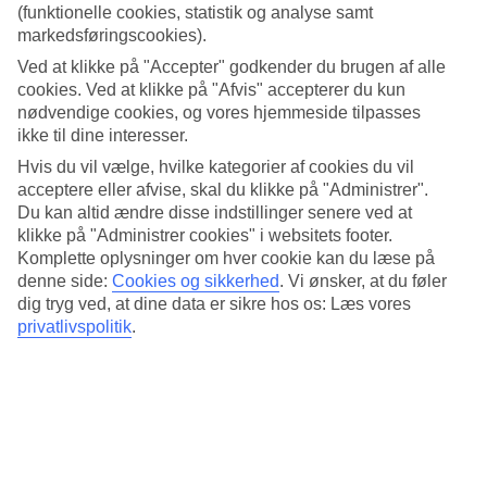
Ja/Ja
(funktionelle cookies, statistik og analyse samt
Restaurant/Bar
markedsføringscookies).
Ja/Ja
Ved at klikke på "Accepter" godkender du brugen af alle
cookies. Ved at klikke på "Afvis" accepterer du kun
Gennemsnitsvejr i Calpe
nødvendige cookies, og vores hjemmeside tilpasses
ikke til dine interesser.
Tidligere
Hvis du vil vælge, hvilke kategorier af cookies du vil
Jan
acceptere eller afvise, skal du klikke på "Administrer".
Du kan altid ændre disse indstillinger senere ved at
16
°
C
klikke på "Administrer cookies" i websitets footer.
Komplette oplysninger om hver cookie kan du læse på
Nat:
denne side:
Cookies og sikkerhed
.
Vi ønsker, at du føler
6
°C
dig tryg ved, at dine data er sikre hos os: Læs vores
Vand:
privatlivspolitik
.
14
°C
Regnfri dage:
26
Feb
18
°
C