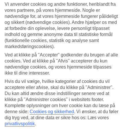
Vi anvender cookies og andre funktioner, heriblandt fra
Søg
vores partnere, på vores hjemmeside. Nogle er
nødvendige for, at vores hjemmeside fungerer pålideligt
og sikkert (nødvendige cookies). Andre hjælper os med
at forbedre din oplevelse, levere personligt tilpasset
indhold og gemme anonyme data til statistiske formål
Du er på nuværende tidspunkt på
(funktionelle cookies, statistik og analyse samt
Hjem
markedsføringscookies).
Rejse
Spanien
Ved at klikke på "Accepter" godkender du brugen af alle
Costa Blanca
cookies. Ved at klikke på "Afvis" accepterer du kun
Alicante
nødvendige cookies, og vores hjemmeside tilpasses
Hoteller
ikke til dine interesser.
Hvis du vil vælge, hvilke kategorier af cookies du vil
Hoteller i Alicante
acceptere eller afvise, skal du klikke på "Administrer".
Du kan altid ændre disse indstillinger senere ved at
Her finder du hele vores udvalg af hoteller i
Alicante
. Vi har valgt de
klikke på "Administrer cookies" i websitets footer.
bedste hoteller som byen kan tilbyde for at sikre os, at din ferie
Komplette oplysninger om hver cookie kan du læse på
bliver så god som muligt. Uanset om du rejser alene, med familien
denne side:
Cookies og sikkerhed
.
Vi ønsker, at du føler
eller vennerne er vi sikre på, at du kan finde et hotel der passer til
dig tryg ved, at dine data er sikre hos os: Læs vores
netop dig. Brug et par minutter og find dit drømmehotel.
privatlivspolitik
.