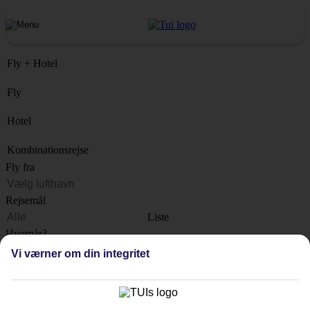
Fly + Hotel
Fly
Hotel
Kombinationsrejse
Fly fra
Rejsemål
Liste
Hvornår?
Vi værner om din integritet
Hvor længe?
1 uge
Antal rejsende