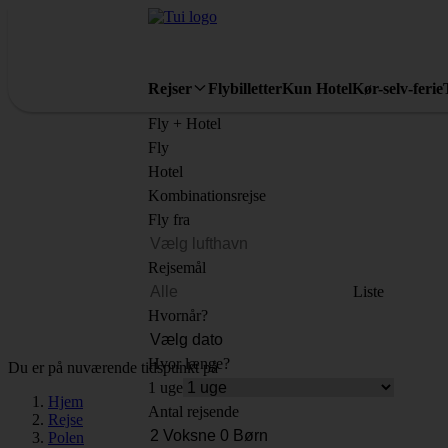
Rejser
Flybilletter
Kun Hotel
Kør-selv-ferie
Fly + Hotel
Fly
Hotel
Kombinationsrejse
Fly fra
Rejsemål
Liste
Hvornår?
Hvor længe?
Du er på nuværende tidspunkt på
1 uge
Hjem
Antal rejsende
Rejse
Polen