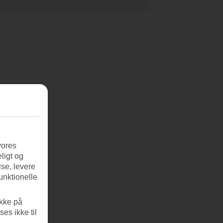
vores
ligt og
se, levere
unktionelle
ikke på
es ikke til