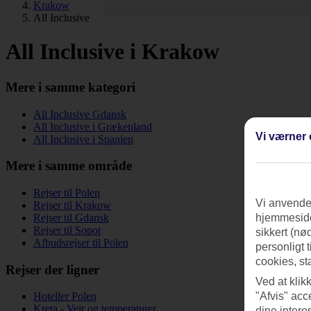
Krakow
All Inclusive
All Inclusive i Krakow
Mere i samme kategori
All Inclusive Gdansk
All Inclusive i Grækenland
Vi værner 
All Inclusive i Spanien
Mere i samme område
Rejser til Polen
Vi anvender
Rejser til Krakow
Rejser til Gdansk
hjemmeside
Rejser til Sopot
sikkert (nø
Afbudsrejser til Polen
personligt 
cookies, st
Rejser der ligner
Ved at klik
"Afvis" acc
Hoteller Polen
Kreta - Vejr og temperaturer
dine intere