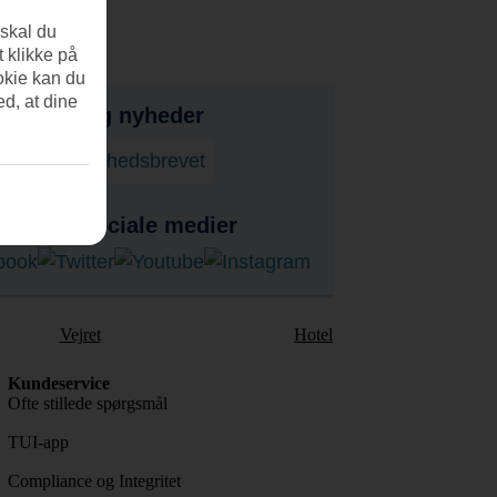
 skal du
t klikke på
okie kan du
ed, at dine
bud, tips og nyheder
onner på nyhedsbrevet
s på de sociale medier
Vejret
Hotel
Kundeservice
Ofte stillede spørgsmål
TUI-app
Compliance og Integritet