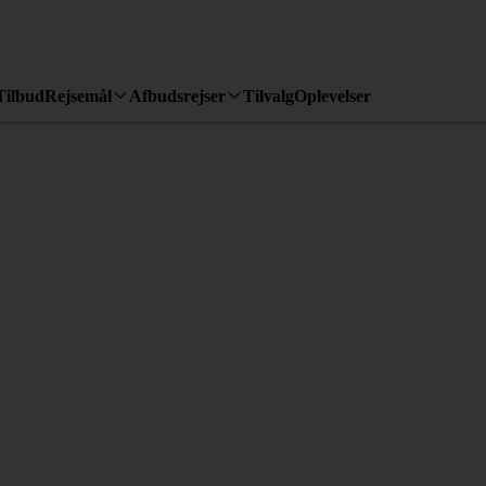
Tilbud
Rejsemål
Afbudsrejser
Tilvalg
Oplevelser