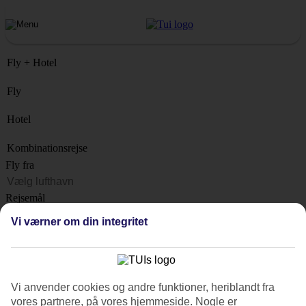
Fly + Hotel
Fly
Hotel
Kombinationsrejse
Fly fra
Rejsemål
Liste
Vi værner om din integritet
Hvornår?
Hvor længe?
1 uge
Vi anvender cookies og andre funktioner, heriblandt fra
Antal rejsende
vores partnere, på vores hjemmeside. Nogle er