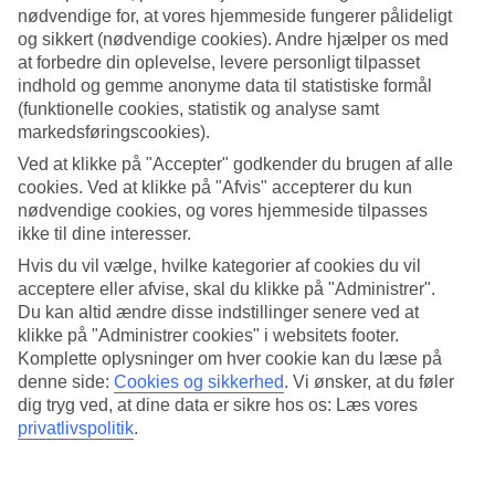
nødvendige for, at vores hjemmeside fungerer pålideligt
Søg
og sikkert (nødvendige cookies). Andre hjælper os med
at forbedre din oplevelse, levere personligt tilpasset
indhold og gemme anonyme data til statistiske formål
(funktionelle cookies, statistik og analyse samt
markedsføringscookies).
Du er på nuværende tidspunkt på
Ved at klikke på "Accepter" godkender du brugen af alle
Hjem
cookies. Ved at klikke på "Afvis" accepterer du kun
Rejse
Mexico
nødvendige cookies, og vores hjemmeside tilpasses
Playa Mujeres
ikke til dine interesser.
Hoteller
Hvis du vil vælge, hvilke kategorier af cookies du vil
acceptere eller afvise, skal du klikke på "Administrer".
Hoteller Playa Mujeres
Du kan altid ændre disse indstillinger senere ved at
klikke på "Administrer cookies" i websitets footer.
Her finder du vores store udvalg af hoteller i
Playa Mujeres
. Vi har
Komplette oplysninger om hver cookie kan du læse på
valgt de bedste hoteller, som Playa Mujeres har at tilbyde, for at
denne side:
Cookies og sikkerhed
.
Vi ønsker, at du føler
sikre dig den bedst mulige ferie. I Playa Mujeres kan du vælge
dig tryg ved, at dine data er sikre hos os: Læs vores
blandt flere førsteklasses hoteller ved stranden. Brug et par minutter
privatlivspolitik
.
og find dit drømmehotel.
Hoteltips