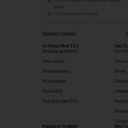
rundt
Få tilbud direkte i appen
Populære rejsemål
A
At Rejse Med TUI
Om TU
Betaling og billetter
Om vir
Inden rejsen
Job ho
Flyinformation
Presse
På rejsemålet
Databes
Rejsevilkår
Adminis
Rejs trygt med TUI
Bæredy
Selskab
Complia
Populære Artikler
Mest S