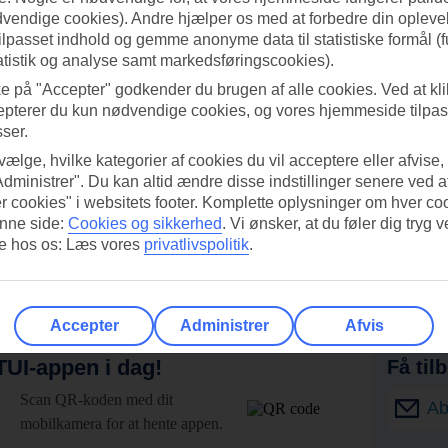
dvendige cookies). Andre hjælper os med at forbedre din oplevel
tilpasset indhold og gemme anonyme data til statistiske formål (f
atistik og analyse samt markedsføringscookies).
ke på "Accepter" godkender du brugen af alle cookies. Ved at kl
epterer du kun nødvendige cookies, og vores hjemmeside tilpass
sser.
 vælge, hvilke kategorier af cookies du vil acceptere eller afvise,
Administrer". Du kan altid ændre disse indstillinger senere ved a
r cookies" i websitets footer. Komplette oplysninger om hver co
nne side:
Cookies og sikkerhed
.
Vi ønsker, at du føler dig tryg v
re hos os: Læs vores
privatlivspolitik
.
Accepter
Administrer
Afvis
UI-appen i dag!
Få til
Scan QR-koden med dit
Ab
mobilkamera for at hente appen.