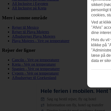
All Inclusive i Egypten
sikkert (nø
All Inclusive på Kreta
personligt 
cookies, st
Mere i samme område
Ved at klik
Rejser til Mexico
"Afvis" acc
Rejser til Playa Mujeres
dine intere
Afbudsrejser Playa Mujeres
Hvis du vil
Playa Mujeres - Vejr og temperaturer
klikke på "
Rejser der ligner
"Administre
læse på de
Cancún - Vejr og temperaturer
data er sik
Kreta - Vejr og temperaturer
Spanien - Vejr og temperaturer
Cypern - Vejr og temperaturer
Afbudsrejser til Grækenland
Hele ferien i mobilen.
Hent T
Søg og bestil rejser, fly og hotel
Information om fly, hotel og transfer
Direkte kontakt med guiderne døgnet