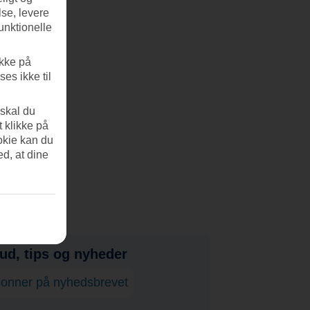
se, levere
unktionelle
ikke på
es ikke til
 skal du
t klikke på
okie kan du
ed, at dine
bud, tips og nyheder
onner på nyhedsbrevet