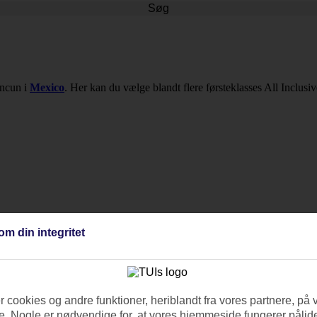
Søg
ancun i
Mexico
. Her kan du vælge blandt flere førsteklasses All Inclusiv
om din integritet
 Mujeres.
 cookies og andre funktioner, heriblandt fra vores partnere, på 
. Nogle er nødvendige for, at vores hjemmeside fungerer pålide