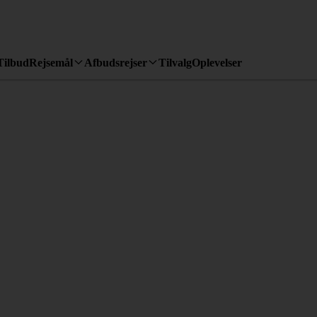
Tilbud
Rejsemål
Afbudsrejser
Tilvalg
Oplevelser