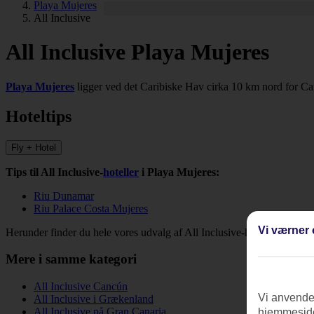
Playa Mujeres
All Inclusive
All Inclusive Playa Mujeres
Playa Mujeres
ligger ved det Caribiske Hav cirka 10 km nord for C
Hoteltips
Fly + Hotel
Tips til All Inclusive-
hoteller
i Playa Mujeres:
Riu Dunamar
Riu Palace Costa Mujeres
Vi værner 
Herunder finder du hele vores udvalg af All Inclusive-hoteller i Playa
Mere i samme kategori
All Inclusive Cancún
Vi anvender
All Inclusive i Grækenland
All Inclusive på Gran Canaria
hjemmeside