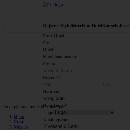
Rejser
Flybilletter
Kun Hotel
Kør-selv-ferie
Fly + Hotel
Fly
Hotel
Kombinationsrejse
Fly fra
Rejsemål
Liste
Hvornår?
Hvor længe?
Du er på nuværende tidspunkt på
1 uge
Hjem
Antal rejsende
Rejse
Mexico