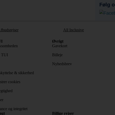
Følg o
fbudsrejser
All Inclusive
I
Øvrigt
ksomheden
Gavekort
s TUI
Billeje
Nyhedsbrev
kyttelse & sikkerhed
trer cookies
gtighed
er
nce og integritet
øgt
Billige rejser