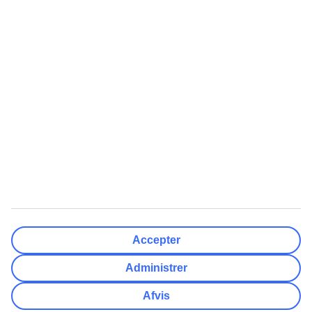
Rejsemål
Nulstil
Færdig
Afrejsedato
Ma
Ti
On
To
Fr
Lø
Sø
Hvor fleksibel er din afrejsedato?
Kun valgt dato
+/- 3 Dage
+/- 7 Dage
+/- 14 Dage
Nulstil
Færdig
Antal rejsende
Antal værelser
Vælg for mig
Accepter
Voksne
2
Administrer
Børn (0-17)
0
Afvis
Nulstil