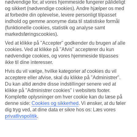
nødvendige for, at vores hjemmeside fungerer pålideligt
og sikkert (nødvendige cookies). Andre hjælper os med
Søg
at forbedre din oplevelse, levere personligt tilpasset
indhold og gemme anonyme data til statistiske formål
(funktionelle cookies, statistik og analyse samt
markedsføringscookies).
Du er på nuværende tidspunkt på
Ved at klikke på "Accepter" godkender du brugen af alle
Hjem
cookies. Ved at klikke på "Afvis" accepterer du kun
Rejse
nødvendige cookies, og vores hjemmeside tilpasses
Mexico
ikke til dine interesser.
Tulum
Hoteller
Hvis du vil vælge, hvilke kategorier af cookies du vil
acceptere eller afvise, skal du klikke på "Administrer".
Hoteller Tulum
Du kan altid ændre disse indstillinger senere ved at
klikke på "Administrer cookies" i websitets footer.
Komplette oplysninger om hver cookie kan du læse på
Her finder du vores store udvalg af
hoteller i Tulum
. En
rejse til
denne side:
Cookies og sikkerhed
.
Vi ønsker, at du føler
Tulum
passer til dig, der ønsker en rolig og afslappende atmosfære.
dig tryg ved, at dine data er sikre hos os: Læs vores
Vi har valgt de bedste hoteller, som Tulum har at tilbyde, for at sikre
dig den bedst mulige ferie. Brug et øjeblik, lad dig inspirere og find
privatlivspolitik
.
dit drømmehotel her!
Hoteltips