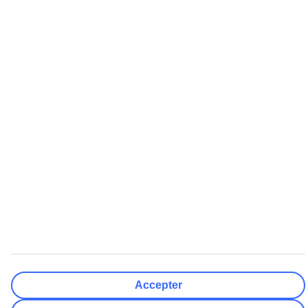
Færdig
Afrejsedato
Ma
Ti
On
To
Fr
Lø
Sø
Hvor fleksibel er din afrejsedato?
Kun valgt dato
+/- 3 Dage
+/- 7 Dage
+/- 14 Dage
Nulstil
Færdig
Antal rejsende
Antal værelser
Vælg for mig
Voksne
2
Børn (0-17)
0
Nulstil
Accepter
Færdig