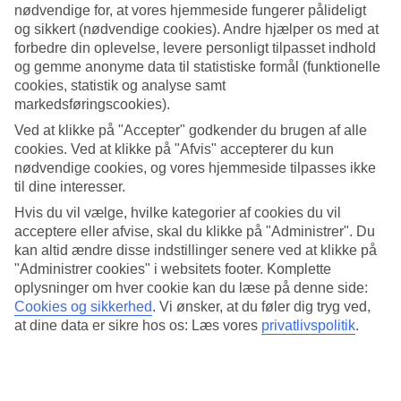
nødvendige for, at vores hjemmeside fungerer pålideligt
og sikkert (nødvendige cookies). Andre hjælper os med at
Søg
forbedre din oplevelse, levere personligt tilpasset indhold
og gemme anonyme data til statistiske formål (funktionelle
cookies, statistik og analyse samt
markedsføringscookies).
Du er på nuværende tidspunkt på
Ved at klikke på "Accepter" godkender du brugen af alle
Hjem
cookies. Ved at klikke på "Afvis" accepterer du kun
Rejse
nødvendige cookies, og vores hjemmeside tilpasses ikke
Italien
Sardinien
til dine interesser.
Isola Rossa
Hvis du vil vælge, hvilke kategorier af cookies du vil
All Inclusive
acceptere eller afvise, skal du klikke på "Administrer". Du
kan altid ændre disse indstillinger senere ved at klikke på
Kæmpe rejseoutlet
"Administrer cookies" i websitets footer. Komplette
Gør et kup »
oplysninger om hver cookie kan du læse på denne side:
Cookies og sikkerhed
.
Vi ønsker, at du føler dig tryg ved,
at dine data er sikre hos os: Læs vores
privatlivspolitik
.
All Inclusive Isola Rossa
I
Isola Rossa
på Sardiniens nordkyst tilbyder kun få hoteller All
Inclusive. Ønsker du et større udvalg anbefaler vi, at du tjekker