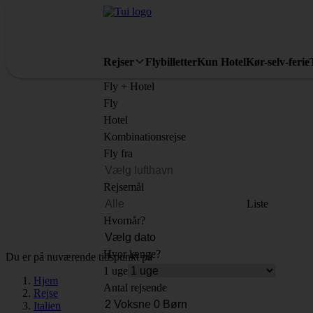
Rejser
Flybilletter
Kun Hotel
Kør-selv-ferie
Fly + Hotel
Fly
Hotel
Kombinationsrejse
Fly fra
Rejsemål
Liste
Hvornår?
Hvor længe?
Du er på nuværende tidspunkt på
1 uge
Hjem
Antal rejsende
Rejse
Italien