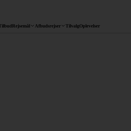
Tilbud
Rejsemål
Afbudsrejser
Tilvalg
Oplevelser