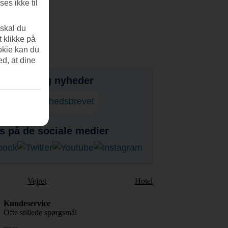
es ikke til
 skal du
t klikke på
okie kan du
ed, at dine
bud, tips og nyheder
onner på nyhedsbrevet
s på de sociale medier
Vejret
Hotel
Kundeservice
Ofte stillede spørgsmål