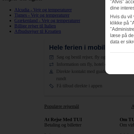
"Afvis" acc
dine intere
Alcudia - Vejr og temperaturer
Tignes - Vejr og temperaturer
Hvis du vil
Grækenland - Vejr og temperaturer
klikke på "
Billige rejser til Italien
"Administre
Afbudsrejser til Kroatien
læse på de
data er sik
Hele ferien i mobilen.
Hent T
Søg og bestil rejser, fly og hotel
Information om fly, hotel og transfer
Direkte kontakt med guiderne døgnet
rundt
Få tilbud direkte i appen
Populære rejsemål
A
At Rejse Med TUI
Om TU
Betaling og billetter
Om vir