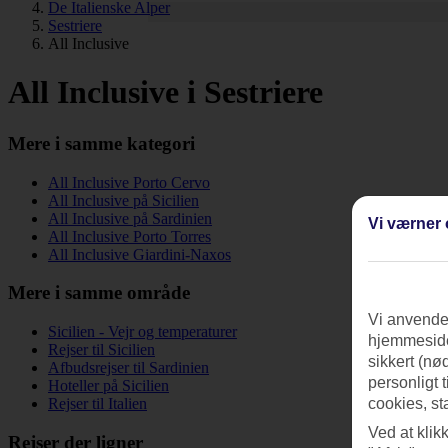
De Italienske Alper
Sestriere
All Inclusive
All Inclusive i Sestriere
Mere i samme kategori
All Inclusive Porto Cervo
All Inclusive på Sicilien
All Inclusive på Sardinien
Vi værner 
All Inclusive Porto Torres
All Inclusive Giardini-Naxos
Mere i samme område
Vi anvender
Sicilien - Vejr og temperaturer
hjemmeside
Rejser til Sicilien
sikkert (nø
Afbudsrejser til Sardinien
personligt 
Hoteller på Sicilien
Rejser til Italien
cookies, st
Ved at klik
Rejser der ligner