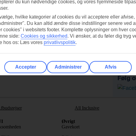
epterer du kun nødvendige cookies, og vores hjemmeside tilpass
sser.
 vælge, hvilke kategorier af cookies du vil acceptere eller afvise,
Administrer". Du kan altid ændre disse indstillinger senere ved a
r cookies" i websitets footer. Komplette oplysninger om hver co
nne side:
Cookies og sikkerhed
.
Vi ønsker, at du føler dig tryg v
re hos os: Læs vores
privatlivspolitik
.
UI-appen i dag!
Få til
Scan QR-koden med dit
Ab
mobilkamera for at hente appen.
Accepter
Administrer
Afvis
Følg o
fbudsrejser
All Inclusive
I
Øvrigt
ksomheden
Gavekort