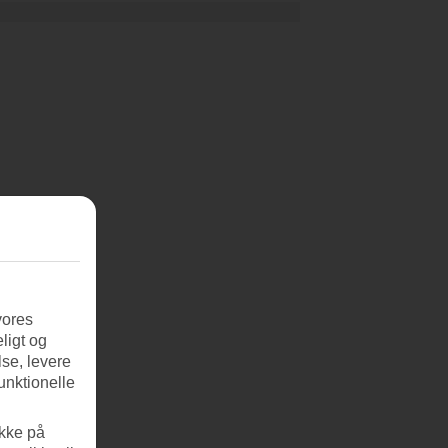
vores
ligt og
se, levere
unktionelle
ikke på