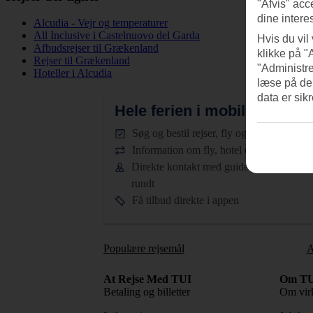
"Afvis" acc
dine intere
Alcudia - Vejr og temperaturer
All Inclusive i Castelnuovo del Garda
Hvis du vil
Afbudsrejser til Grækenland
klikke på "
Rejser til Grækenland
"Administre
Hoteller i Alcudia
læse på de
data er sik
Hele ferien i mobilen.
Hent T
Søg og bestil rejser, fly og hotel
Information om fly, hotel og transfer
Direkte kontakt med guiderne døgnet
rundt
Få tilbud direkte i appen
Populære rejsemål
A
At Rejse Med TUI
Om TU
Betaling og billetter
Om vir