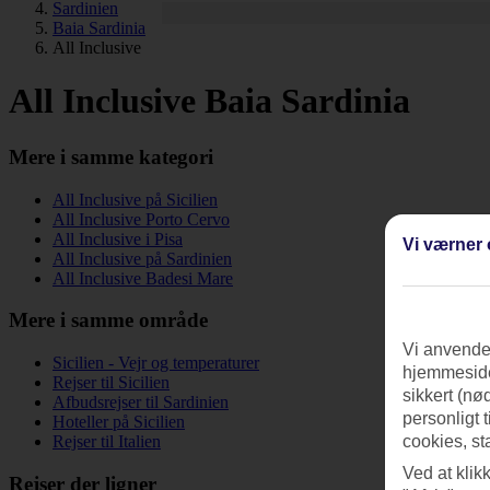
Sardinien
Baia Sardinia
All Inclusive
All Inclusive Baia Sardinia
Mere i samme kategori
All Inclusive på Sicilien
All Inclusive Porto Cervo
All Inclusive i Pisa
Vi værner 
All Inclusive på Sardinien
All Inclusive Badesi Mare
Mere i samme område
Vi anvender
Sicilien - Vejr og temperaturer
hjemmeside
Rejser til Sicilien
sikkert (nø
Afbudsrejser til Sardinien
personligt 
Hoteller på Sicilien
Rejser til Italien
cookies, st
Ved at klik
Rejser der ligner