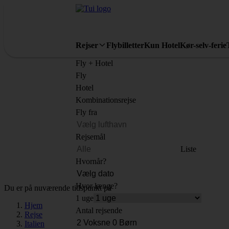
Rejser
Flybilletter
Kun Hotel
Kør-selv-ferie
Fly + Hotel
Fly
Hotel
Kombinationsrejse
Fly fra
Rejsemål
Liste
Hvornår?
Hvor længe?
Du er på nuværende tidspunkt på
1 uge
Hjem
Antal rejsende
Rejse
Italien