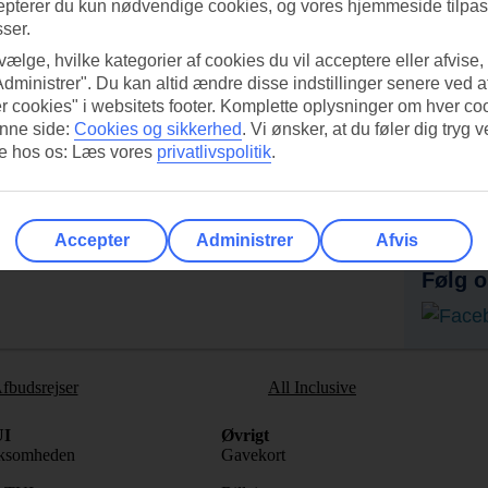
epterer du kun nødvendige cookies, og vores hjemmeside tilpass
sser.
 vælge, hvilke kategorier af cookies du vil acceptere eller afvise,
Administrer". Du kan altid ændre disse indstillinger senere ved a
r cookies" i websitets footer. Komplette oplysninger om hver co
nne side:
Cookies og sikkerhed
.
Vi ønsker, at du føler dig tryg v
re hos os: Læs vores
privatlivspolitik
.
UI-appen i dag!
Få til
Scan QR-koden med dit
Ab
mobilkamera for at hente appen.
Accepter
Administrer
Afvis
Følg o
fbudsrejser
All Inclusive
I
Øvrigt
ksomheden
Gavekort