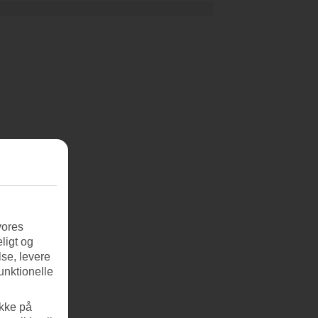
vores
ligt og
se, levere
unktionelle
ikke på