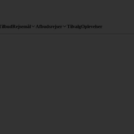
Tilbud
Rejsemål
Afbudsrejser
Tilvalg
Oplevelser