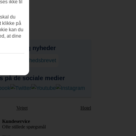
es ikke til
 skal du
t klikke på
okie kan du
ed, at dine
bud, tips og nyheder
onner på nyhedsbrevet
s på de sociale medier
Vejret
Hotel
Kundeservice
Ofte stillede spørgsmål