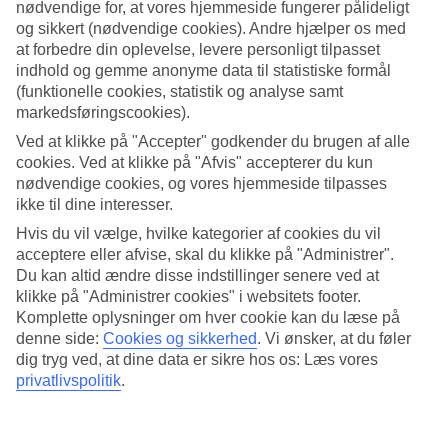
nødvendige for, at vores hjemmeside fungerer pålideligt
og sikkert (nødvendige cookies). Andre hjælper os med
Søg
at forbedre din oplevelse, levere personligt tilpasset
indhold og gemme anonyme data til statistiske formål
(funktionelle cookies, statistik og analyse samt
markedsføringscookies).
Du er på nuværende tidspunkt på
Ved at klikke på "Accepter" godkender du brugen af alle
Hjem
cookies. Ved at klikke på "Afvis" accepterer du kun
Rejse
nødvendige cookies, og vores hjemmeside tilpasses
Italien
ikke til dine interesser.
Ligurien
Hoteller
Hvis du vil vælge, hvilke kategorier af cookies du vil
acceptere eller afvise, skal du klikke på "Administrer".
Hoteller i Ligurien
Du kan altid ændre disse indstillinger senere ved at
klikke på "Administrer cookies" i websitets footer.
Komplette oplysninger om hver cookie kan du læse på
Her finder du hele vores udvalg af hoteller på
rejser til Ligurien
. Vi
denne side:
Cookies og sikkerhed
.
Vi ønsker, at du føler
har valgt de bedste hoteller, som Ligurien har at tilbyde for at sikre
dig tryg ved, at dine data er sikre hos os: Læs vores
dig den bedst mulige ferie. Uanset om du rejser selv, med familien,
som par eller i en gruppe, kan du være sikker på at finde et hotel,
privatlivspolitik
.
som passer til dig. Brug et øjeblik, lad dig inspirere og find dit
drømmehotel.