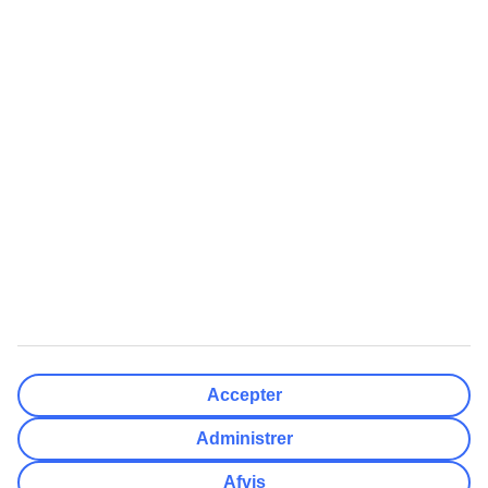
Færdig
Rejsemål
Nulstil
Færdig
Afrejsedato
Ma
Ti
On
To
Fr
Lø
Sø
Hvor fleksibel er din afrejsedato?
Kun valgt dato
+/- 3 Dage
+/- 7 Dage
+/- 14 Dage
Nulstil
Færdig
Antal rejsende
Antal værelser
Vælg for mig
Accepter
Voksne
2
Administrer
Børn (0-17)
0
Afvis