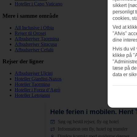
Hoteller i Capo Vaticano
sikkert (nø
personligt 
Mere i samme område
cookies, st
Ved at klik
All Inclusive i Olbia
Rejser til Orosei
"Afvis" acc
Afbudsrejser Taormina
dine intere
Afbudsrejser Siracusa
Hvis du vil
Afbudsrejser Cefalù
klikke på "
Rejser der ligner
"Administre
læse på de
Afbudsrejser Ulcinj
data er sik
Hoteller Giardini-Naxos
Hoteller Taormina
Hoteller i Forza d’Agrò
Hoteller Letojanni
Hele ferien i mobilen.
Hent T
Søg og bestil rejser, fly og hotel
Information om fly, hotel og transfer
Direkte kontakt med guiderne døgnet