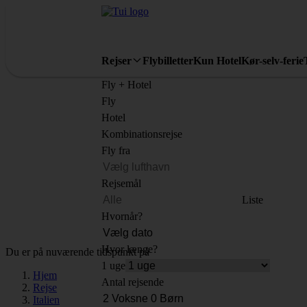
Rejser
Flybilletter
Kun Hotel
Kør-selv-ferie
Fly + Hotel
Fly
Hotel
Kombinationsrejse
Fly fra
Rejsemål
Liste
Hvornår?
Hvor længe?
Du er på nuværende tidspunkt på
1 uge
Hjem
Antal rejsende
Rejse
Italien