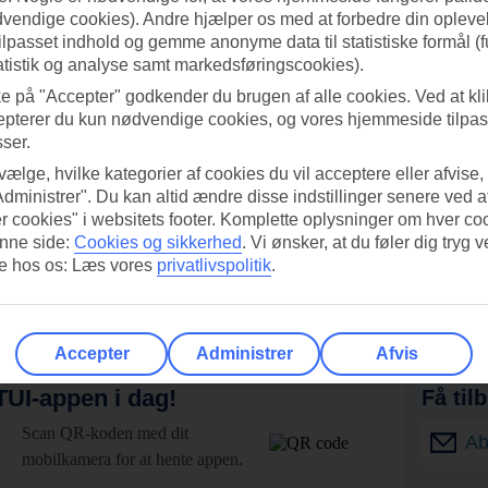
dvendige cookies). Andre hjælper os med at forbedre din oplevel
tilpasset indhold og gemme anonyme data til statistiske formål (f
atistik og analyse samt markedsføringscookies).
ke på "Accepter" godkender du brugen af alle cookies. Ved at kl
epterer du kun nødvendige cookies, og vores hjemmeside tilpass
sser.
 vælge, hvilke kategorier af cookies du vil acceptere eller afvise,
Administrer". Du kan altid ændre disse indstillinger senere ved a
r cookies" i websitets footer. Komplette oplysninger om hver co
nne side:
Cookies og sikkerhed
.
Vi ønsker, at du føler dig tryg v
re hos os: Læs vores
privatlivspolitik
.
Accepter
Administrer
Afvis
UI-appen i dag!
Få til
Scan QR-koden med dit
Ab
mobilkamera for at hente appen.