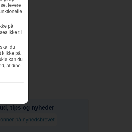
se, levere
unktionelle
ikke på
es ikke til
 skal du
t klikke på
okie kan du
ed, at dine
bud, tips og nyheder
onner på nyhedsbrevet