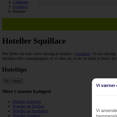
Calabrien
Squillace
Hoteller
Hoteller Squillace
Her finder du hele vores udvalg af hoteller i
Squillace
. Vi har udvalgt
familien eller vennegruppen, er vi sikre på, at du vil finde et hotel, d
Hoteltips
Fly + Hotel
Vi værner 
Mere i samme kategori
Hoteller Sorrento
Hoteller på Sicilien
Vi anvender
Hoteller på Sardinien
Hoteller Alghero
hjemmeside