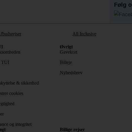
Følg o
fbudsrejser
All Inclusive
I
Øvrigt
ksomheden
Gavekort
s TUI
Billeje
Nyhedsbrev
kyttelse & sikkerhed
trer cookies
gtighed
er
nce og integritet
øgt
Billige rejser