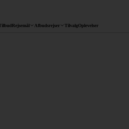
Tilbud
Rejsemål
Afbudsrejser
Tilvalg
Oplevelser