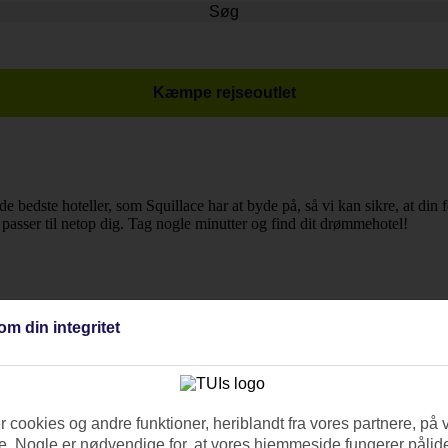
Søg
Kæmpe rejseoutlet
 de bedste hoteller, som Squillace har at byde på, så vi kan sikre, at di
er passer til netop dig. Tag nogle minutter og find dit drømmehotel!
om din integritet
 cookies og andre funktioner, heriblandt fra vores partnere, på 
. Nogle er nødvendige for, at vores hjemmeside fungerer pålide