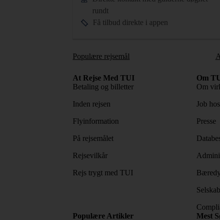
rundt
Få tilbud direkte i appen
Populære rejsemål
A
At Rejse Med TUI
Om TU
Betaling og billetter
Om vir
Inden rejsen
Job ho
Flyinformation
Presse
På rejsemålet
Databes
Rejsevilkår
Adminis
Rejs trygt med TUI
Bæredy
Selskab
Complia
Populære Artikler
Mest S