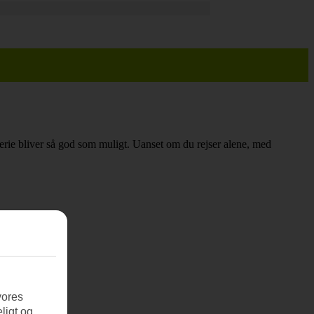
n ferie bliver så god som muligt. Uanset om du rejser alene, med
vores
ligt og