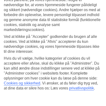
nødvendige for, at vores hjemmeside fungerer pålideligt
Søg
og sikkert (nødvendige cookies). Andre hjælper os med at
forbedre din oplevelse, levere personligt tilpasset indhold
og gemme anonyme data til statistiske formål (funktionelle
cookies, statistik og analyse samt
Du er på nuværende tidspunkt på
markedsføringscookies).
Ved at klikke på "Accepter" godkender du brugen af alle
Hjem
Rejse
cookies. Ved at klikke på "Afvis" accepterer du kun
Italien
nødvendige cookies, og vores hjemmeside tilpasses ikke
Calabrien
til dine interesser.
Villapiana Scalo
Hoteller
Hvis du vil vælge, hvilke kategorier af cookies du vil
acceptere eller afvise, skal du klikke på "Administrer". Du
kan altid ændre disse indstillinger senere ved at klikke på
Kæmpe rejseoutlet
"Administrer cookies" i websitets footer. Komplette
Gør et kup »
oplysninger om hver cookie kan du læse på denne side:
Cookies og sikkerhed
.
Vi ønsker, at du føler dig tryg ved,
Hoteller Villapiana Scalo
at dine data er sikre hos os: Læs vores
privatlivspolitik
.
Her finder du hele vores udvalg af hoteller på
rejser til Villapiana
Scalo
. Vi har valgt de bedste hoteller, som Italien har at tilbyde for at