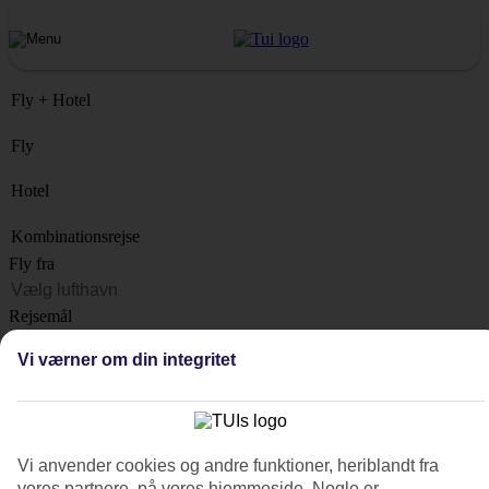
Fly + Hotel
Fly
Hotel
Kombinationsrejse
Fly fra
Rejsemål
Liste
Vi værner om din integritet
Hvornår?
Hvor længe?
1 uge
Vi anvender cookies og andre funktioner, heriblandt fra
Antal rejsende
vores partnere, på vores hjemmeside. Nogle er