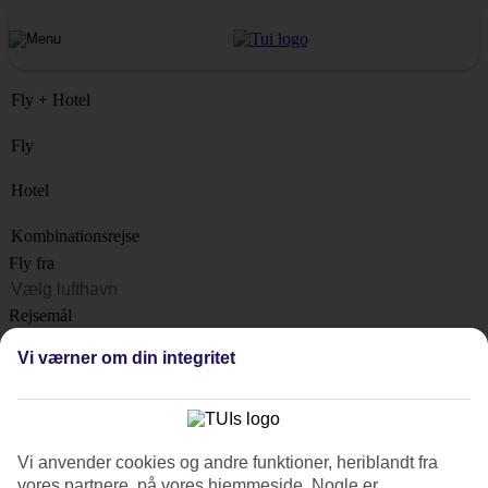
Fly + Hotel
Fly
Hotel
Kombinationsrejse
Fly fra
Rejsemål
Liste
Vi værner om din integritet
Hvornår?
Hvor længe?
1 uge
Vi anvender cookies og andre funktioner, heriblandt fra
Antal rejsende
vores partnere, på vores hjemmeside. Nogle er