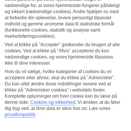
nødvendige for, at vores hjemmeside fungerer pålideligt
Søg
og sikkert (nødvendige cookies). Andre hjælper os med
at forbedre din oplevelse, levere personligt tilpasset
indhold og gemme anonyme data til statistiske formål
(funktionelle cookies, statistik og analyse samt
Du er på nuværende tidspunkt på
markedsføringscookies).
Ved at klikke på "Accepter" godkender du brugen af alle
Hjem
Rejse
cookies. Ved at klikke på "Afvis" accepterer du kun
Indonesien
nødvendige cookies, og vores hjemmeside tilpasses
Bali
ikke til dine interesser.
Sanur Beach
Afbudsrejser
Hvis du vil vælge, hvilke kategorier af cookies du vil
acceptere eller afvise, skal du klikke på "Administrer".
Afbudsrejser Sanur Beach
Du kan altid ændre disse indstillinger senere ved at
klikke på "Administrer cookies" i websitets footer.
Komplette oplysninger om hver cookie kan du læse på
Her finder du vores afbudsrejser til Sanur Beach. Smidige og billige
denne side:
Cookies og sikkerhed
.
Vi ønsker, at du føler
pakkerejser, der bringer dig til varmen. På nogle af vores
dig tryg ved, at dine data er sikre hos os: Læs vores
afbudsrejser indgår
All Inclusive
, mens andre tilbud er mere
privatlivspolitik
.
spartanske – her findes noget for enhver smag og pengepung.
Hoteltips