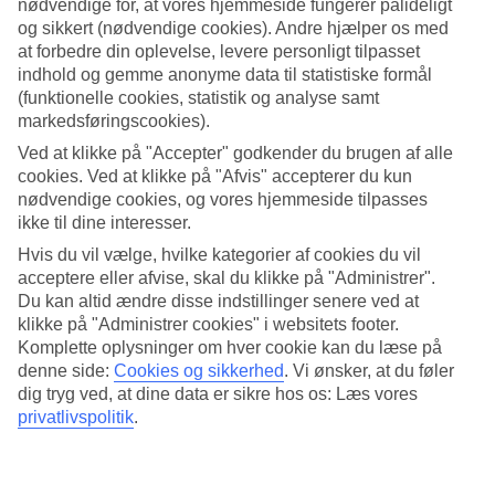
nødvendige for, at vores hjemmeside fungerer pålideligt
og sikkert (nødvendige cookies). Andre hjælper os med
Søg
at forbedre din oplevelse, levere personligt tilpasset
indhold og gemme anonyme data til statistiske formål
(funktionelle cookies, statistik og analyse samt
markedsføringscookies).
Du er på nuværende tidspunkt på
Ved at klikke på "Accepter" godkender du brugen af alle
Hjem
cookies. Ved at klikke på "Afvis" accepterer du kun
Rejse
nødvendige cookies, og vores hjemmeside tilpasses
Grækenland
ikke til dine interesser.
Mykonos
Hoteller
Hvis du vil vælge, hvilke kategorier af cookies du vil
acceptere eller afvise, skal du klikke på "Administrer".
Hoteller Mykonos
Du kan altid ændre disse indstillinger senere ved at
klikke på "Administrer cookies" i websitets footer.
Komplette oplysninger om hver cookie kan du læse på
Her finder du hele vores udvalg af hoteller i
Mykonos
. Vi har valgt
denne side:
Cookies og sikkerhed
.
Vi ønsker, at du føler
de bedste hoteller, som Chicago kan tilbyde for at sikre, at din ferie
dig tryg ved, at dine data er sikre hos os: Læs vores
bliver så god som mulig. Uanset om du rejser selv, men familien
privatlivspolitik
.
eller vennerne, er vi sikre på, at du kan finde et hotel, som passer
dig.
Hoteltips