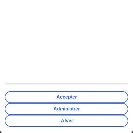
Nulstil
Færdig
Afrejsedato
Ma
Ti
On
To
Fr
Lø
Sø
Hvor fleksibel er din afrejsedato?
Kun valgt dato
+/- 3 Dage
+/- 7 Dage
+/- 14 Dage
Nulstil
Færdig
Antal rejsende
Antal værelser
Vælg for mig
Accepter
Voksne
2
Administrer
Børn (0-17)
0
Afvis
Nulstil
Færdig