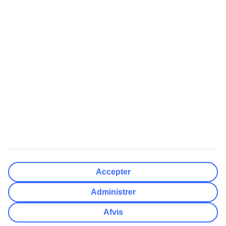
Rejsemål
Nulstil
Færdig
Afrejsedato
Ma
Ti
On
To
Fr
Lø
Sø
Hvor fleksibel er din afrejsedato?
Kun valgt dato
+/- 3 Dage
+/- 7 Dage
+/- 14 Dage
Nulstil
Færdig
Antal rejsende
Antal værelser
Vælg for mig
Accepter
Voksne
2
Administrer
Børn (0-17)
0
Afvis
Nulstil
Færdig