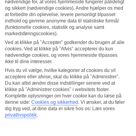
nødvendige for, at vores hjemmeside fungerer pålideligt
og sikkert (nødvendige cookies). Andre hjælper os med
Søg
at forbedre din oplevelse, levere personligt tilpasset
indhold og gemme anonyme data til statistiske formål
(funktionelle cookies, statistik og analyse samt
markedsføringscookies).
Du er på nuværende tidspunkt på
Ved at klikke på "Accepter" godkender du brugen af alle
Hjem
cookies. Ved at klikke på "Afvis" accepterer du kun
Rejse
nødvendige cookies, og vores hjemmeside tilpasses
Egypten
ikke til dine interesser.
Marsa Alam-kysten
Marsa Alam
Hvis du vil vælge, hvilke kategorier af cookies du vil
Hoteller
acceptere eller afvise, skal du klikke på "Administrer".
Du kan altid ændre disse indstillinger senere ved at
Hoteller i Marsa Alam
klikke på "Administrer cookies" i websitets footer.
Komplette oplysninger om hver cookie kan du læse på
denne side:
Cookies og sikkerhed
.
Vi ønsker, at du føler
Her finder du hele vores udvalg af hoteller på
rejser til Marsa Alam
.
dig tryg ved, at dine data er sikre hos os: Læs vores
Vi har valgt de bedste hoteller, som Marsa Alam har at tilbyde for at
sikre dig den bedst mulige ferie. Uanset om du rejser selv, med
privatlivspolitik
.
familien, som par eller i en gruppe, kan du være sikker på at finde et
hotel, som passer til dig. Brug et øjeblik, lad dig inspirere og find dit
hotel.