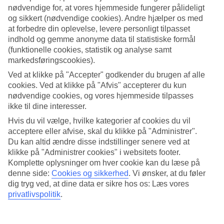
nødvendige for, at vores hjemmeside fungerer pålideligt
Søg
og sikkert (nødvendige cookies). Andre hjælper os med
at forbedre din oplevelse, levere personligt tilpasset
indhold og gemme anonyme data til statistiske formål
(funktionelle cookies, statistik og analyse samt
Du er på nuværende tidspunkt på
markedsføringscookies).
Ved at klikke på "Accepter" godkender du brugen af alle
Hjem
cookies. Ved at klikke på "Afvis" accepterer du kun
Rejse
Egypten
nødvendige cookies, og vores hjemmeside tilpasses
Hurghada-kysten
ikke til dine interesser.
El Gouna
Hvis du vil vælge, hvilke kategorier af cookies du vil
Hoteller
acceptere eller afvise, skal du klikke på "Administrer".
Du kan altid ændre disse indstillinger senere ved at
Hoteller El Gouna
klikke på "Administrer cookies" i websitets footer.
Komplette oplysninger om hver cookie kan du læse på
Her finder du hele vores udvalg af hoteller i
El Gouna
. Vi har
denne side:
Cookies og sikkerhed
.
Vi ønsker, at du føler
hoteller for alle, uanset om du rejser alene, med familien eller med
dig tryg ved, at dine data er sikre hos os: Læs vores
venner. Herunder kan du læse mere om vores hoteller i El Gouna.
privatlivspolitik
.
Hoteltips