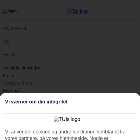
Fly + Hotel
Fly
Hotel
Kombinationsrejse
Fly fra
Rejsemål
Liste
Vi værner om din integritet
Hvornår?
Hvor længe?
1 uge
Vi anvender cookies og andre funktioner, heriblandt fra
Antal rejsende
vores partnere, på vores hjemmeside. Nogle er