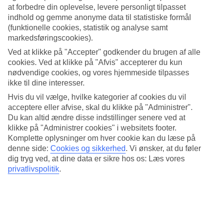
starten af året kan du tjekke vores
rejser i januar
og
rejser i februar
.
at forbedre din oplevelse, levere personligt tilpasset
indhold og gemme anonyme data til statistiske formål
Hvad er temperaturen i Egypten?
(funktionelle cookies, statistik og analyse samt
markedsføringscookies).
Egypten har med sin beliggenhed i det sydøstlige Middelhav et
jævnt, varmt og solsikkert klima. I sommerhalvåret er der varmt i
Ved at klikke på "Accepter" godkender du brugen af alle
hele Egypten, fra Alexandria og Cairo i nord til Nassersøen i syd.
cookies. Ved at klikke på "Afvis" accepterer du kun
Den varmeste måned er august. Varmen bliver ved byerne langs
nødvendige cookies, og vores hjemmeside tilpasses
Rødehavet hele vinteren med dags- og vandtemperaturer over 20
grader.
ikke til dine interesser.
Hvis du vil vælge, hvilke kategorier af cookies du vil
Hvornår er det koldest i Egypten?
acceptere eller afvise, skal du klikke på "Administrer".
Du kan altid ændre disse indstillinger senere ved at
Det er koldest i Egypten i januar og februar, men selv her er
klikke på "Administrer cookies" i websitets footer.
gennemsnitstemperaturen 21-22 grader.
Komplette oplysninger om hver cookie kan du læse på
Hvor varmt er det i Egypten om vinteren?
denne side:
Cookies og sikkerhed
.
Vi ønsker, at du føler
dig tryg ved, at dine data er sikre hos os: Læs vores
Gennemsnitstemperaturen i Egypten om vinteren er 21-22 grader,
privatlivspolitik
.
hvilket gør Egypten til en destination, der kan besøges hele året
rundt, hvis du vil på sol- og badeferie.
Hvornår er det bedst at rejse til Egypten?