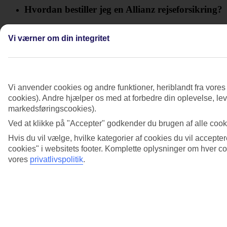
Hvordan bestiller jeg en Allianz rejseforsikring?
Se mere information
Vi værner om din integritet
Hvordan får jeg dokumentation for, at jeg ikke
var med på flyet?
Se mere information
Vi anvender cookies og andre funktioner, heriblandt fra vore
cookies). Andre hjælper os med at forbedre din oplevelse, leve
Hvordan og hvornår kan jeg benytte mig af
markedsføringscookies).
prisgaranti plus?
Ved at klikke på "Accepter" godkender du brugen af alle cooki
Se mere information
Hvis du vil vælge, hvilke kategorier af cookies du vil accepter
cookies" i websitets footer. Komplette oplysninger om hver 
Hvor finder jeg rejsevilkårene?
vores
privatlivspolitik
.
Se mere information
Jeg vil lave en skadeanmeldelse til Allianz
rejseforsikring, hvordan gør jeg?
Se mere information