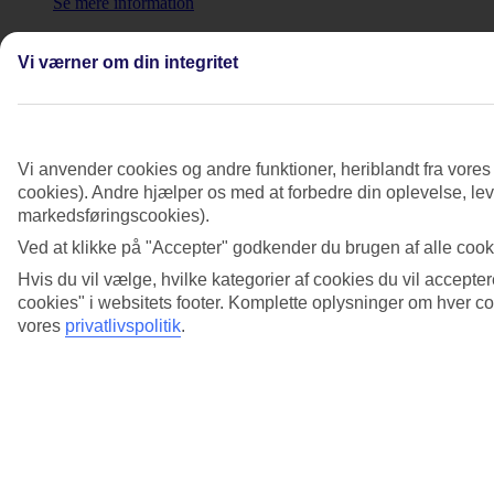
Se mere information
Hvordan og hvornår kan jeg benytte mig af
Vi værner om din integritet
prisgaranti plus?
Se mere information
Hvordan ændrer jeg afbestillingsforsikringen?
Vi anvender cookies og andre funktioner, heriblandt fra vore
cookies). Andre hjælper os med at forbedre din oplevelse, leve
Se mere information
markedsføringscookies).
Hvor finder jeg rejsevilkårene?
Ved at klikke på "Accepter" godkender du brugen af alle cooki
Hvis du vil vælge, hvilke kategorier af cookies du vil accepter
Se mere information
cookies" i websitets footer. Komplette oplysninger om hver 
Jeg vil lave en skadeanmeldelse til Allianz
vores
privatlivspolitik
.
rejseforsikring, hvordan gør jeg?
Se mere information
Se mere