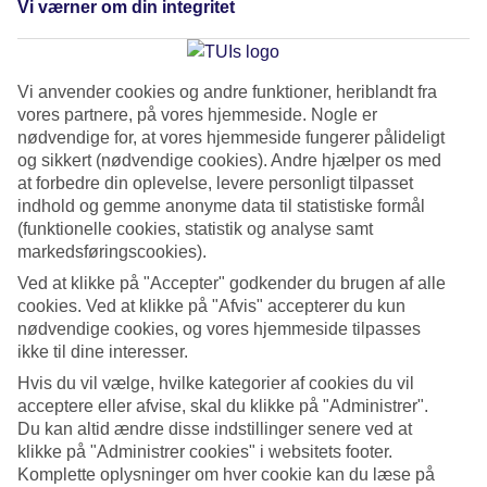
Vi værner om din integritet
rejser passer til jer begge. Her er nogle eksempler på ting, I
bør have med i jeres overvejelser:
Vi anvender cookies og andre funktioner, heriblandt fra
Hvor længe vil I være væk?
vores partnere, på vores hjemmeside. Nogle er
nødvendige for, at vores hjemmeside fungerer pålideligt
Hvad tiltrækker jer mest - strand eller storby?
og sikkert (nødvendige cookies). Andre hjælper os med
Rolige dage eller mere eventyr?
at forbedre din oplevelse, levere personligt tilpasset
Hvor lang må flyveturen være?
indhold og gemme anonyme data til statistiske formål
(funktionelle cookies, statistik og analyse samt
Hvornår skal I afsted?
markedsføringscookies).
Hvad er jeres budget?
Ved at klikke på "Accepter" godkender du brugen af alle
cookies. Ved at klikke på "Afvis" accepterer du kun
nødvendige cookies, og vores hjemmeside tilpasses
BRYLLUPSREJSE UDEN BØRN
ikke til dine interesser.
Hvis du vil vælge, hvilke kategorier af cookies du vil
Hvis I rejser uden børn, vil vi tippe jer om vores børnefri hoteller med
acceptere eller afvise, skal du klikke på "Administrer".
Du kan altid ændre disse indstillinger senere ved at
mindst fire stjerner, som ligger ved havet:
TUI BLUE Adults Only
. Flere
klikke på "Administrer cookies" i websitets footer.
af hotellerne har swim up-værelse eller værelse med privat pool.
Komplette oplysninger om hver cookie kan du læse på
Derudover har hotellerne ofte både spa og fitness.