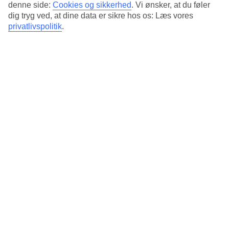
denne side:
Cookies og sikkerhed
.
Vi ønsker, at du føler
dig tryg ved, at dine data er sikre hos os: Læs vores
privatlivspolitik
.
Ferie for to
Her er ekstra fokus på tosomhed, og hotellerne er designet til par.
Der er både mulighed for at slappe af eller være aktiv og lige
meget, hvad du er til, så er standarden høj.